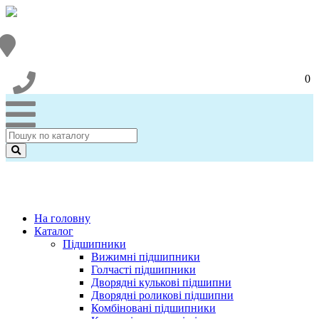
0
На головну
Каталог
Підшипники
Вижимні підшипники
Голчасті підшипники
Дворядні кулькові підшипни
Дворядні роликові підшипни
Комбіновані підшипники