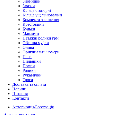
Зйомники
Змазки
Кільца стопорні
Кільца ущільнювальні
Компекти зчеплення
Крестовини
Кульки
Манжети
Натяжні ролики грм
Обгінна муфта
Олива
Оригинальні номери
Паси
Пильники
Помпи
Ролики
Рукавички
Троси
Доставка та оплата
Новини
Питання
Контакти
Авторизація/Реєстрація