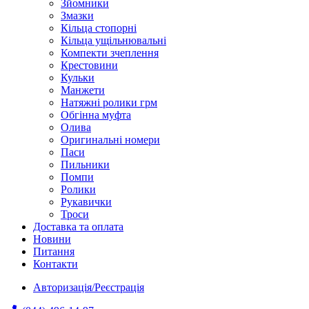
Зйомники
Змазки
Кільца стопорні
Кільца ущільнювальні
Компекти зчеплення
Крестовини
Кульки
Манжети
Натяжні ролики грм
Обгінна муфта
Олива
Оригинальні номери
Паси
Пильники
Помпи
Ролики
Рукавички
Троси
Доставка та оплата
Новини
Питання
Контакти
Авторизація/Реєстрація