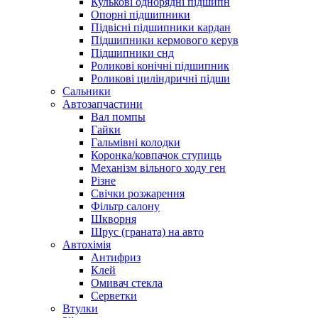
Кулькові однорядні підшипн
Опорні підшипники
Підвісні підшипники кардан
Підшипники кермового керув
Підшипники снд
Роликові конічні підшипник
Роликові циліндричні підши
Сальники
Автозапчастини
Вал помпы
Гайки
Гальмівні колодки
Коронка/ковпачок ступиць
Механізм вільного ходу ген
Різне
Свічки розжарення
Фільтр салону
Шкворня
Шрус (граната) на авто
Автохімія
Антифриз
Клей
Омивач стекла
Серветки
Втулки