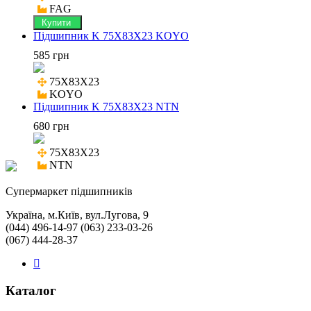
FAG
Купити
Підшипник K 75X83X23 KOYO
585 грн
75X83X23

KOYO
Підшипник K 75X83X23 NTN
680 грн
75X83X23

NTN
Cупермаркет підшипників
Україна, м.Київ, вул.Лугова, 9
(044) 496-14-97 (063) 233-03-26
(067) 444-28-37
Каталог