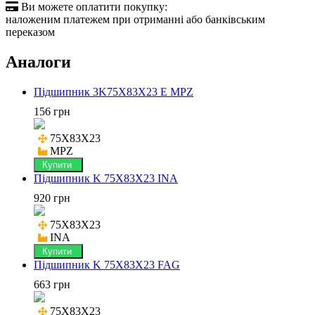

Ви можете оплатити покупку:
наложеним платежем при отриманні або банківським
переказом
Аналоги
Підшипник 3K75X83X23 E MPZ
156 грн
75X83X23

MPZ
Купити
Підшипник K 75X83X23 INA
920 грн
75X83X23

INA
Купити
Підшипник K 75X83X23 FAG
663 грн
75X83X23
