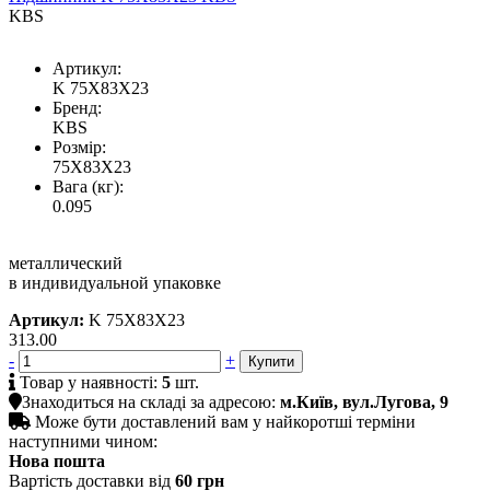
KBS
Артикул:
K 75X83X23
Бренд:
KBS
Розмір:
75X83X23
Вага (кг):
0.095
металлический
в индивидуальной упаковке
Артикул:
K 75X83X23
313.00
-
+

Товар у наявності:
5
шт.

Знаходиться на складі за адресою:
м.Київ, вул.Лугова, 9

Може бути доставлений вам у найкоротші терміни
наступними чином:
Нова пошта
Вартість доставки від
60 грн