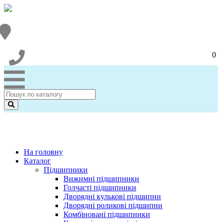
0
На головну
Каталог
Підшипники
Вижимні підшипники
Голчасті підшипники
Дворядні кулькові підшипни
Дворядні роликові підшипни
Комбіновані підшипники