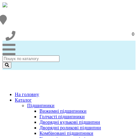
0
На головну
Каталог
Підшипники
Вижимні підшипники
Голчасті підшипники
Дворядні кулькові підшипни
Дворядні роликові підшипни
Комбіновані підшипники