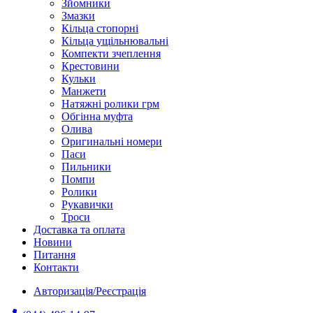
Зйомники
Змазки
Кільца стопорні
Кільца ущільнювальні
Компекти зчеплення
Крестовини
Кульки
Манжети
Натяжні ролики грм
Обгінна муфта
Олива
Оригинальні номери
Паси
Пильники
Помпи
Ролики
Рукавички
Троси
Доставка та оплата
Новини
Питання
Контакти
Авторизація/Реєстрація