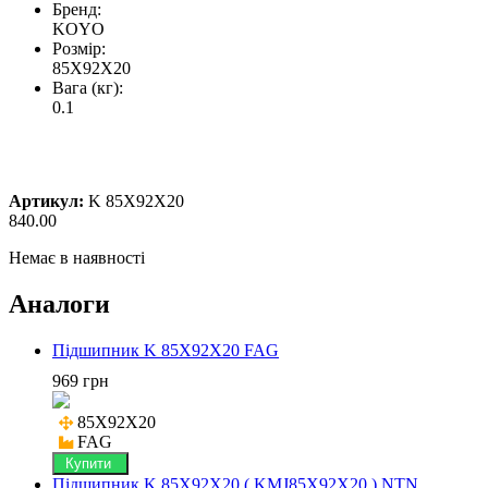
Бренд:
KOYO
Розмір:
85X92X20
Вага (кг):
0.1
Артикул:
K 85X92X20
840.00
Немає в наявності
Аналоги
Підшипник K 85X92X20 FAG
969 грн
85X92X20

FAG
Купити
Підшипник K 85X92X20 ( KMJ85X92X20 ) NTN