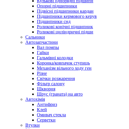
Кулькові однорядні підшипн
Опорні підшипники
Підвісні підшипники кардан
Підшипники кермового керув
Підшипники снд
Роликові конічні підшипник
Роликові циліндричні підши
Сальники
Автозапчастини
Вал помпы
Гайки
Гальмівні колодки
Коронка/ковпачок ступиць
Механізм вільного ходу ген
Різне
Свічки розжарення
Фільтр салону
Шкворня
Шрус (граната) на авто
Автохімія
Антифриз
Клей
Омивач стекла
Серветки
Втулки