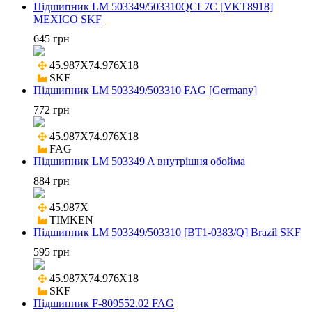
Підшипник LM 503349/503310QCL7C [VKT8918]
MEXICO SKF
645 грн
45.987X74.976X18

SKF
Підшипник LM 503349/503310 FAG [Germany]
772 грн
45.987X74.976X18

FAG
Підшипник LM 503349 A внутрішня обойма
884 грн
45.987X

TIMKEN
Підшипник LM 503349/503310 [BT1-0383/Q] Brazil SKF
595 грн
45.987X74.976X18

SKF
Підшипник F-809552.02 FAG