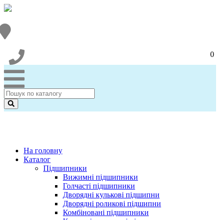
0
На головну
Каталог
Підшипники
Вижимні підшипники
Голчасті підшипники
Дворядні кулькові підшипни
Дворядні роликові підшипни
Комбіновані підшипники