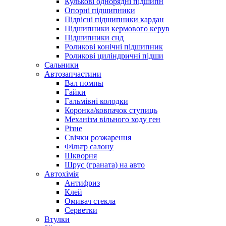
Кулькові однорядні підшипн
Опорні підшипники
Підвісні підшипники кардан
Підшипники кермового керув
Підшипники снд
Роликові конічні підшипник
Роликові циліндричні підши
Сальники
Автозапчастини
Вал помпы
Гайки
Гальмівні колодки
Коронка/ковпачок ступиць
Механізм вільного ходу ген
Різне
Свічки розжарення
Фільтр салону
Шкворня
Шрус (граната) на авто
Автохімія
Антифриз
Клей
Омивач стекла
Серветки
Втулки