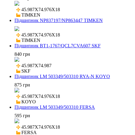
45.987X74.976X18

TIMKEN
Підшипник NP837197/NP863447 TIMKEN
45.987X74.976X18

TIMKEN
Підшипник BT1-1767/QCL7CVA607 SKF
840 грн
45.987X74.987

SKF
Підшипник LM 503349/503310 RYA-N KOYO
875 грн
45.987X74.976X18

KOYO
Підшипник LM 503349/503310 FERSA
595 грн
45.987X74.976X18

FERSA