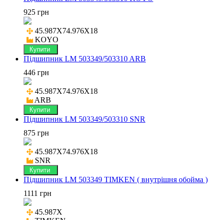
925 грн
45.987X74.976X18

KOYO
Купити
Підшипник LM 503349/503310 ARB
446 грн
45.987X74.976X18

ARB
Купити
Підшипник LM 503349/503310 SNR
875 грн
45.987X74.976X18

SNR
Купити
Підшипник LM 503349 TIMKEN ( внутрішня обойма )
1111 грн
45.987X
