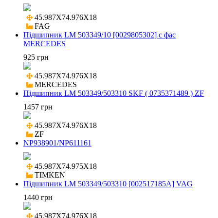
45.987X74.976X18

FAG
Підшипник LM 503349/10 [0029805302] с фас
MERCEDES
925 грн
45.987X74.976X18

MERCEDES
Підшипник LM 503349/503310 SKF ( 0735371489 ) ZF
1457 грн
45.987X74.976X18

ZF
NP938901/NP611161
45.987X74.975X18

TIMKEN
Підшипник LM 503349/503310 [002517185A] VAG
1440 грн
45.987X74.976X18
