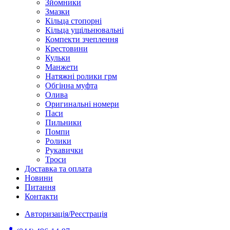
Зйомники
Змазки
Кільца стопорні
Кільца ущільнювальні
Компекти зчеплення
Крестовини
Кульки
Манжети
Натяжні ролики грм
Обгінна муфта
Олива
Оригинальні номери
Паси
Пильники
Помпи
Ролики
Рукавички
Троси
Доставка та оплата
Новини
Питання
Контакти
Авторизація/Реєстрація