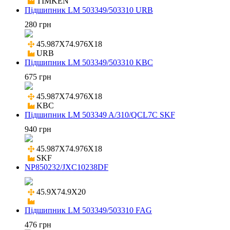
TIMKEN
Підшипник LM 503349/503310 URB
280 грн
45.987X74.976X18

URB
Підшипник LM 503349/503310 KBC
675 грн
45.987X74.976X18

KBC
Підшипник LM 503349 A/310/QCL7C SKF
940 грн
45.987X74.976X18

SKF
NP850232/JXC10238DF
45.9X74.9X20

Підшипник LM 503349/503310 FAG
476 грн