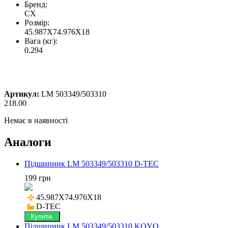
Бренд:
CX
Розмір:
45.987X74.976X18
Вага (кг):
0.294
Артикул:
LM 503349/503310
218.00
Немає в наявності
Аналоги
Підшипник LM 503349/503310 D-TEC
199 грн
45.987X74.976X18

D-TEC
Купити
Підшипник LM 503349/503310 KOYO