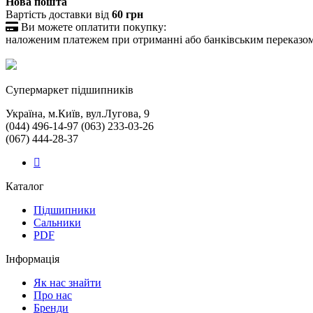
Нова пошта
Вартість доставки від
60 грн

Ви можете оплатити покупку:
наложеним платежем при отриманні або банківським переказо
Cупермаркет підшипників
Україна, м.Київ, вул.Лугова, 9
(044) 496-14-97 (063) 233-03-26
(067) 444-28-37
Каталог
Підшипники
Сальники
PDF
Інформація
Як нас знайти
Про нас
Бренди