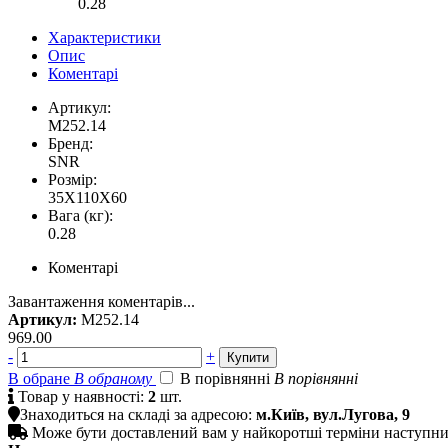
0.28
Характеристики
Опис
Коментарі
Артикул:
M252.14
Бренд:
SNR
Розмір:
35X110X60
Вага (кг):
0.28
Коментарі
Завантаження коментарів...
Артикул:
M252.14
969.00
-
+
В обране
В обраному
В порівнянні
В порівнянні

Товар у наявності:
2
шт.

Знаходиться на складі за адресою:
м.Київ, вул.Лугова, 9

Може бути доставлений вам у найкоротші терміни наступн