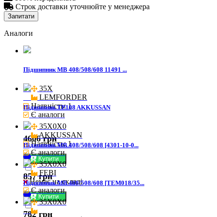

Строк доставки уточнюйте у менеджера
Запитати
Аналоги
Підшипник MB 408/508/608 11491 ...
35X

LEMFORDER
Наявність: 1
Підшипник TP108 AKKUSSAN
Є аналоги
35X0X0

AKKUSSAN
4606 грн
Наявність: 1
Підшипник MB 408/508/608 [4301-10-0...
Є аналоги
Купити
35X0X0

FEBI
857 грн
Немає на складі
Підшипник MB 408/508/608 [TEM018/35...
Є аналоги
Купити
35X0X0

782 грн