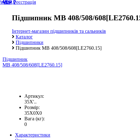
0
Увійти
Реєстрація
Підшипник MB 408/508/608[LE2760.1
Інтернет-магазин підшипників та сальників
Каталог
Підшипники
Підшипник MB 408/508/608[LE2760.15]
Підшипник
MB 408/508/608[LE2760.15]
Артикул:
35X'..
Розмір:
35X0X0
Вага (кг):
0
Характеристики