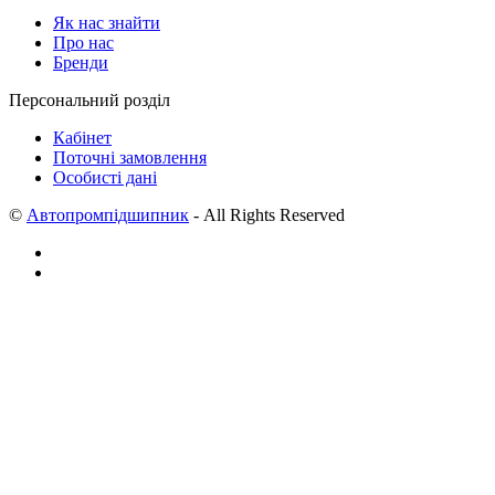
Як нас знайти
Про нас
Бренди
Персональний розділ
Кабінет
Поточні замовлення
Особисті дані
©
Автопромпідшипник
- All Rights Reserved