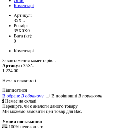
Опис
Коментарі
Артикул:
35X'..
Розмір:
35X0X0
Вага (кг):
0
Коментарі
Завантаження коментарів...
Артикул:
35X'..
1 224.00
Нема в наявності
Підписатися
В обране
В обраному
В порівнянні
В порівнянні

Немає на складі
Перевірте, чи є аналоги даного товару
Ми можемо замовити цей товар для Вас.
Умови постачання:

100% передоплата