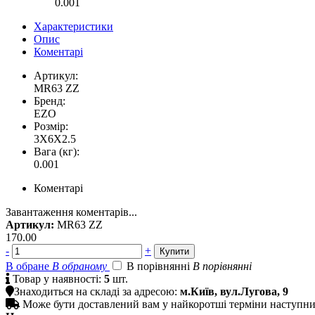
0.001
Характеристики
Опис
Коментарі
Артикул:
MR63 ZZ
Бренд:
EZO
Розмір:
3X6X2.5
Вага (кг):
0.001
Коментарі
Завантаження коментарів...
Артикул:
MR63 ZZ
170.00
-
+
В обране
В обраному
В порівнянні
В порівнянні

Товар у наявності:
5
шт.

Знаходиться на складі за адресою:
м.Київ, вул.Лугова, 9

Може бути доставлений вам у найкоротші терміни наступн