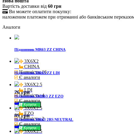
Нова пошта
Вартість доставки від
60 грн

Ви можете оплатити покупку:
наложеним платежем при отриманні або банківським переказо
Аналоги
Підшипник MR63 ZZ CHINA
3X6X2

CHINA
Наявність: 16
Підшипник MR63 ZZ LDI
Є аналоги
3X6X2.5

LDI
26 грн
Наявність: 4
Підшипник SMR63 ZZ EZO
Є аналоги
Купити
3X6X2.5

EZO
89 грн
Наявність: 2
Підшипник MR63 2RS NEUTRAL
Є аналоги
Купити
3X6X2.5
