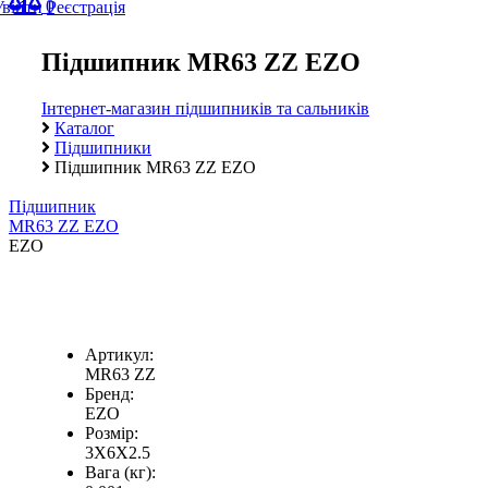
0
Увійти
Реєстрація
Підшипник MR63 ZZ EZO
Інтернет-магазин підшипників та сальників
Каталог
Підшипники
Підшипник MR63 ZZ EZO
Підшипник
MR63 ZZ EZO
EZO
Артикул:
MR63 ZZ
Бренд:
EZO
Розмір:
3X6X2.5
Вага (кг):