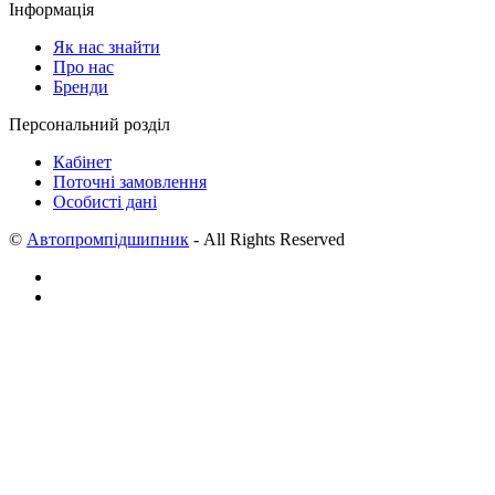
Інформація
Як нас знайти
Про нас
Бренди
Персональний розділ
Кабінет
Поточні замовлення
Особисті дані
©
Автопромпідшипник
- All Rights Reserved