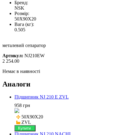
Бренд:
NSK
Розмір:
50X90X20
Вага (кг):
0.505
металевий сепаратор
Артикул:
NJ210EW
2 254.00
Немає в наявності
Аналоги
Підшипник NJ 210 E ZVL
958 грн
50X90X20

ZVL
Купити
Підшипник NJ 210 NACHI