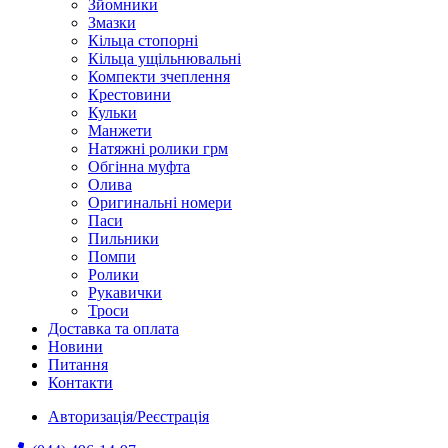
Зйомники
Змазки
Кільца стопорні
Кільца ущільнювальні
Компекти зчеплення
Крестовини
Кульки
Манжети
Натяжні ролики грм
Обгінна муфта
Олива
Оригинальні номери
Паси
Пильники
Помпи
Ролики
Рукавички
Троси
Доставка та оплата
Новини
Питання
Контакти
Авторизація/Реєстрація