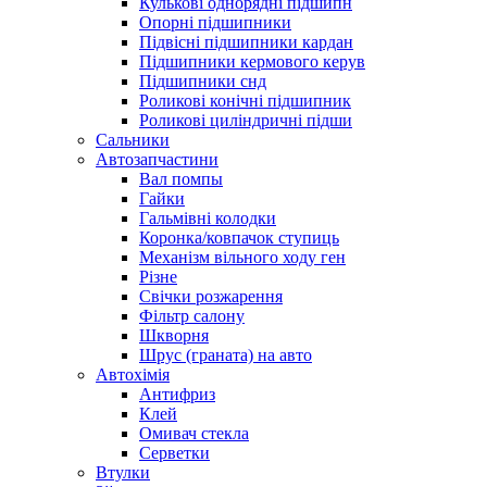
Кулькові однорядні підшипн
Опорні підшипники
Підвісні підшипники кардан
Підшипники кермового керув
Підшипники снд
Роликові конічні підшипник
Роликові циліндричні підши
Сальники
Автозапчастини
Вал помпы
Гайки
Гальмівні колодки
Коронка/ковпачок ступиць
Механізм вільного ходу ген
Різне
Свічки розжарення
Фільтр салону
Шкворня
Шрус (граната) на авто
Автохімія
Антифриз
Клей
Омивач стекла
Серветки
Втулки