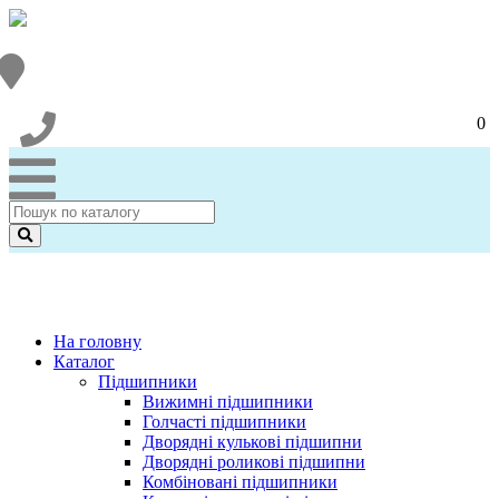
0
На головну
Каталог
Підшипники
Вижимні підшипники
Голчасті підшипники
Дворядні кулькові підшипни
Дворядні роликові підшипни
Комбіновані підшипники