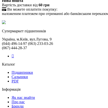
Нова пошта
Вартість доставки від
60 грн

Ви можете оплатити покупку:
наложеним платежем при отриманні або банківським переказо
Cупермаркет підшипників
Україна, м.Київ, вул.Лугова, 9
(044) 496-14-97 (063) 233-03-26
(067) 444-28-37
Каталог
Підшипники
Сальники
PDF
Інформація
Як нас знайти
Про нас
Бренди