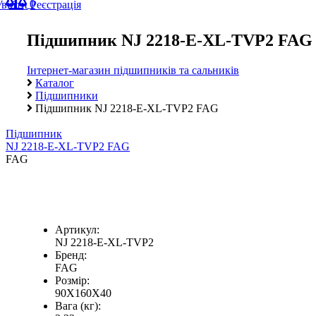
0
Увійти
Реєстрація
Підшипник NJ 2218-E-XL-TVP2 FAG
Інтернет-магазин підшипників та сальників
Каталог
Підшипники
Підшипник NJ 2218-E-XL-TVP2 FAG
Підшипник
NJ 2218-E-XL-TVP2 FAG
FAG
Артикул:
NJ 2218-E-XL-TVP2
Бренд:
FAG
Розмір:
90X160X40
Вага (кг):