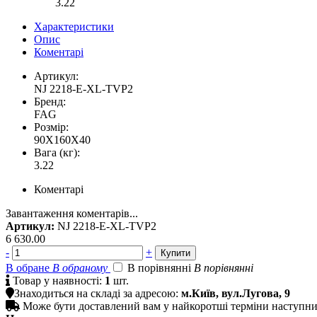
3.22
Характеристики
Опис
Коментарі
Артикул:
NJ 2218-E-XL-TVP2
Бренд:
FAG
Розмір:
90X160X40
Вага (кг):
3.22
Коментарі
Завантаження коментарів...
Артикул:
NJ 2218-E-XL-TVP2
6 630.00
-
+
В обране
В обраному
В порівнянні
В порівнянні

Товар у наявності:
1
шт.

Знаходиться на складі за адресою:
м.Київ, вул.Лугова, 9

Може бути доставлений вам у найкоротші терміни наступн