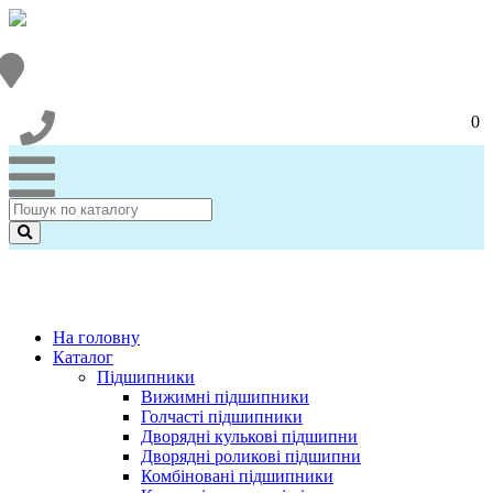
0
На головну
Каталог
Підшипники
Вижимні підшипники
Голчасті підшипники
Дворядні кулькові підшипни
Дворядні роликові підшипни
Комбіновані підшипники