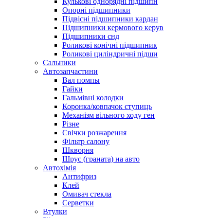
Кулькові однорядні підшипн
Опорні підшипники
Підвісні підшипники кардан
Підшипники кермового керув
Підшипники снд
Роликові конічні підшипник
Роликові циліндричні підши
Сальники
Автозапчастини
Вал помпы
Гайки
Гальмівні колодки
Коронка/ковпачок ступиць
Механізм вільного ходу ген
Різне
Свічки розжарення
Фільтр салону
Шкворня
Шрус (граната) на авто
Автохімія
Антифриз
Клей
Омивач стекла
Серветки
Втулки