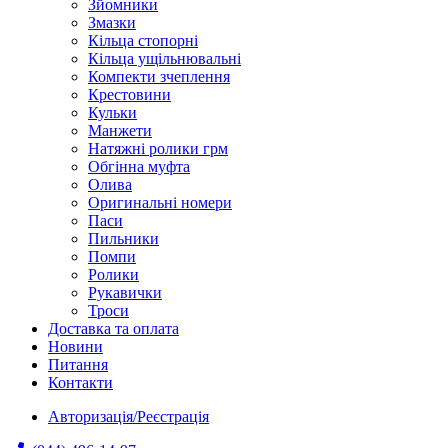
Зйомники
Змазки
Кільца стопорні
Кільца ущільнювальні
Компекти зчеплення
Крестовини
Кульки
Манжети
Натяжні ролики грм
Обгінна муфта
Олива
Оригинальні номери
Паси
Пильники
Помпи
Ролики
Рукавички
Троси
Доставка та оплата
Новини
Питання
Контакти
Авторизація/Реєстрація