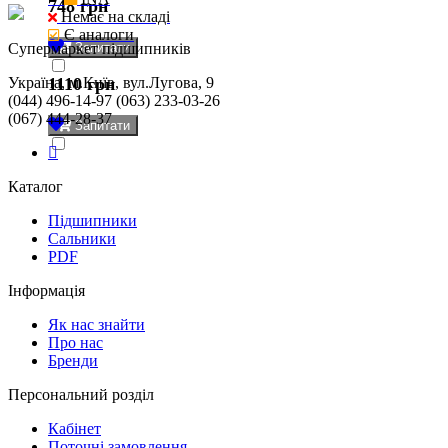
748 грн
Немає на складі
Є аналоги
Cупермаркет підшипників
Запитати
Україна, м.Київ, вул.Лугова, 9
1110 грн
(044) 496-14-97 (063) 233-03-26
(067) 444-28-37
Запитати
Каталог
Підшипники
Сальники
PDF
Інформація
Як нас знайти
Про нас
Бренди
Персональний розділ
Кабінет
Поточні замовлення