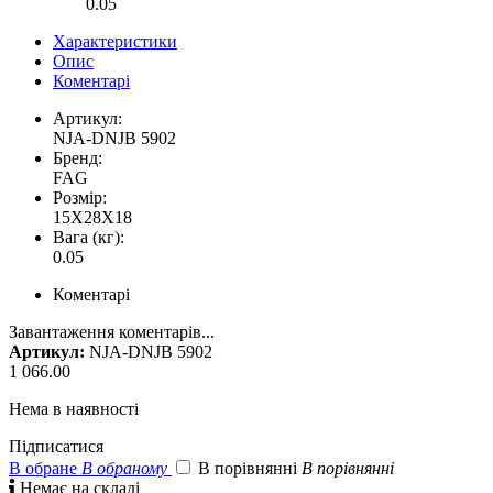
0.05
Характеристики
Опис
Коментарі
Артикул:
NJA-DNJB 5902
Бренд:
FAG
Розмір:
15X28X18
Вага (кг):
0.05
Коментарі
Завантаження коментарів...
Артикул:
NJA-DNJB 5902
1 066.00
Нема в наявності
Підписатися
В обране
В обраному
В порівнянні
В порівнянні

Немає на складі