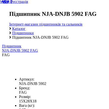
0
Увійти
Реєстрація
Підшипник NJA-DNJB 5902 FAG
Інтернет-магазин підшипників та сальників
Каталог
Підшипники
Підшипник NJA-DNJB 5902 FAG
Підшипник
NJA-DNJB 5902 FAG
FAG
Артикул:
NJA-DNJB 5902
Бренд:
FAG
Розмір:
15X28X18
Вага (кг):