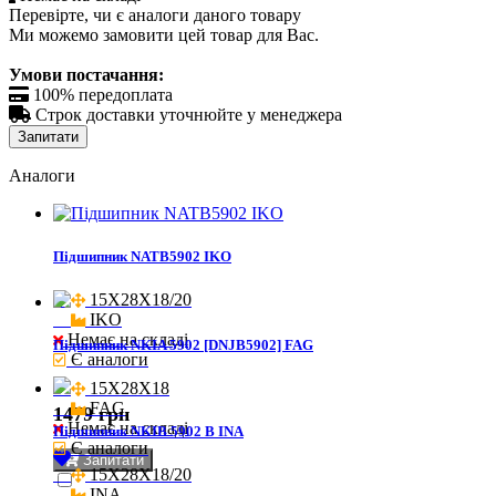
Перевірте, чи є аналоги даного товару
Ми можемо замовити цей товар для Вас.
Умови постачання:

100% передоплата

Строк доставки уточнюйте у менеджера
Запитати
Аналоги
Підшипник NATB5902 IKO
15X28X18/20

IKO
Немає на складі
Підшипник NKIA 5902 [DNJB5902] FAG
Є аналоги
15X28X18

FAG
1479 грн
Немає на складі
Підшипник NKIB 5902 B INA
Є аналоги
Запитати
15X28X18/20

INA