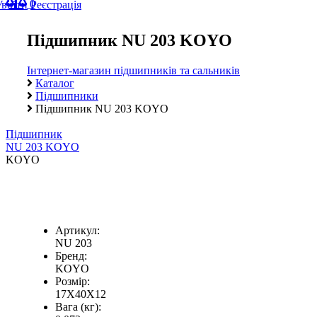
0
Увійти
Реєстрація
Підшипник NU 203 KOYO
Інтернет-магазин підшипників та сальників
Каталог
Підшипники
Підшипник NU 203 KOYO
Підшипник
NU 203 KOYO
KOYO
Артикул:
NU 203
Бренд:
KOYO
Розмір:
17X40X12
Вага (кг):