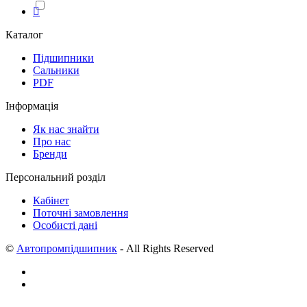
Каталог
Підшипники
Сальники
PDF
Інформація
Як нас знайти
Про нас
Бренди
Персональний розділ
Кабінет
Поточні замовлення
Особисті дані
©
Автопромпідшипник
- All Rights Reserved