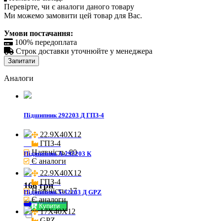
Перевірте, чи є аналоги даного товару
Ми можемо замовити цей товар для Вас.
Умови постачання:

100% передоплата

Строк доставки уточнюйте у менеджера
Запитати
Аналоги
Підшипник 292203 Д ГПЗ-4
22.9X40X12

ГПЗ-4
Наявність: 80
Підшипник А-292203 К
Є аналоги
22.9X40X12

ГПЗ-4
166 грн
Наявність: 17
Підшипник 5-32203 Д GPZ
Є аналоги
Купити
17X40X12

GPZ