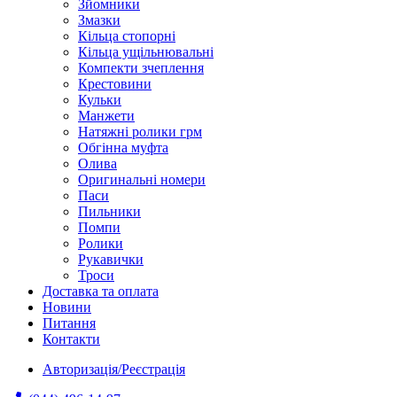
Зйомники
Змазки
Кільца стопорні
Кільца ущільнювальні
Компекти зчеплення
Крестовини
Кульки
Манжети
Натяжні ролики грм
Обгінна муфта
Олива
Оригинальні номери
Паси
Пильники
Помпи
Ролики
Рукавички
Троси
Доставка та оплата
Новини
Питання
Контакти
Авторизація/Реєстрація