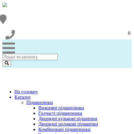
0
На головну
Каталог
Підшипники
Вижимні підшипники
Голчасті підшипники
Дворядні кулькові підшипни
Дворядні роликові підшипни
Комбіновані підшипники