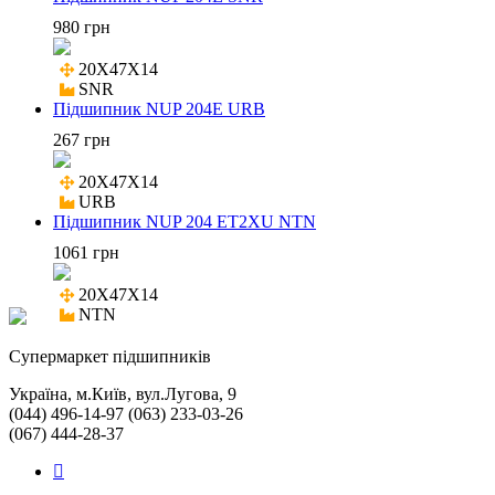
980 грн
20X47X14

SNR
Підшипник NUP 204E URB
267 грн
20X47X14

URB
Підшипник NUP 204 ET2XU NTN
1061 грн
20X47X14

NTN
Cупермаркет підшипників
Україна, м.Київ, вул.Лугова, 9
(044) 496-14-97 (063) 233-03-26
(067) 444-28-37