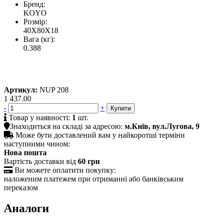
Бренд:
KOYO
Розмір:
40X80X18
Вага (кг):
0.388
Артикул:
NUP 208
1 437.00
-
+

Товар у наявності:
1
шт.

Знаходиться на складі за адресою:
м.Київ, вул.Лугова, 9

Може бути доставлений вам у найкоротші терміни
наступними чином:
Нова пошта
Вартість доставки від
60 грн

Ви можете оплатити покупку:
наложеним платежем при отриманні або банківським
переказом
Аналоги