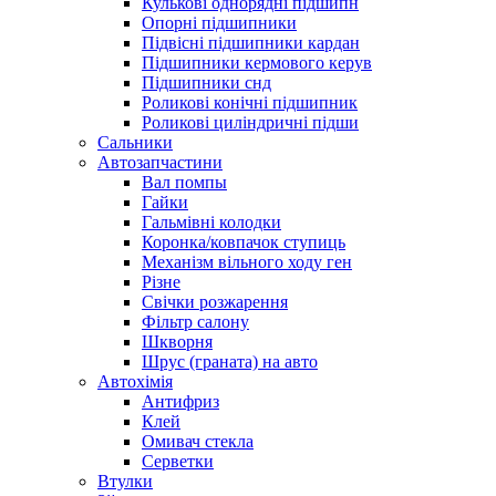
Кулькові однорядні підшипн
Опорні підшипники
Підвісні підшипники кардан
Підшипники кермового керув
Підшипники снд
Роликові конічні підшипник
Роликові циліндричні підши
Сальники
Автозапчастини
Вал помпы
Гайки
Гальмівні колодки
Коронка/ковпачок ступиць
Механізм вільного ходу ген
Різне
Свічки розжарення
Фільтр салону
Шкворня
Шрус (граната) на авто
Автохімія
Антифриз
Клей
Омивач стекла
Серветки
Втулки