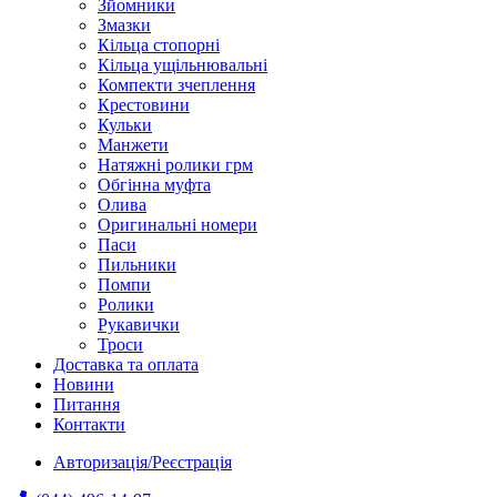
Зйомники
Змазки
Кільца стопорні
Кільца ущільнювальні
Компекти зчеплення
Крестовини
Кульки
Манжети
Натяжні ролики грм
Обгінна муфта
Олива
Оригинальні номери
Паси
Пильники
Помпи
Ролики
Рукавички
Троси
Доставка та оплата
Новини
Питання
Контакти
Авторизація/Реєстрація