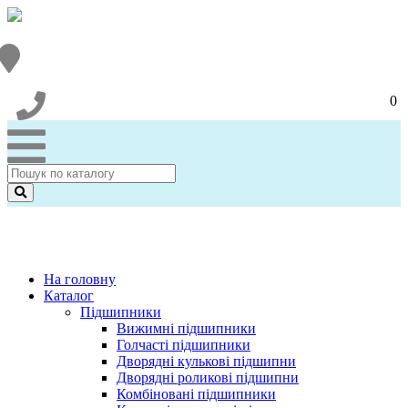
0
На головну
Каталог
Підшипники
Вижимні підшипники
Голчасті підшипники
Дворядні кулькові підшипни
Дворядні роликові підшипни
Комбіновані підшипники