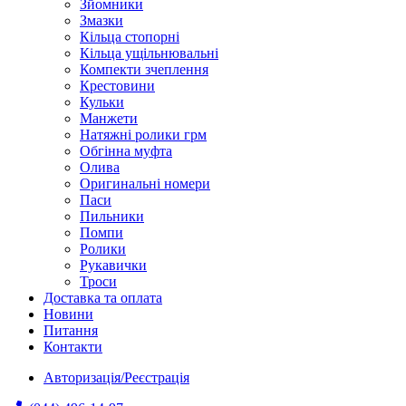
Зйомники
Змазки
Кільца стопорні
Кільца ущільнювальні
Компекти зчеплення
Крестовини
Кульки
Манжети
Натяжні ролики грм
Обгінна муфта
Олива
Оригинальні номери
Паси
Пильники
Помпи
Ролики
Рукавички
Троси
Доставка та оплата
Новини
Питання
Контакти
Авторизація/Реєстрація