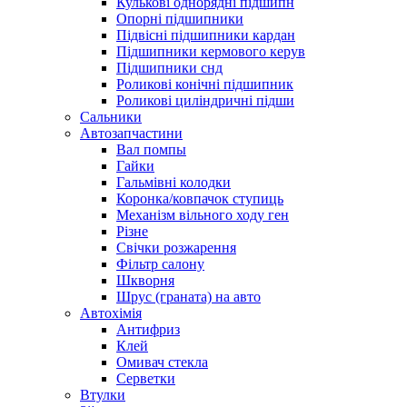
Кулькові однорядні підшипн
Опорні підшипники
Підвісні підшипники кардан
Підшипники кермового керув
Підшипники снд
Роликові конічні підшипник
Роликові циліндричні підши
Сальники
Автозапчастини
Вал помпы
Гайки
Гальмівні колодки
Коронка/ковпачок ступиць
Механізм вільного ходу ген
Різне
Свічки розжарення
Фільтр салону
Шкворня
Шрус (граната) на авто
Автохімія
Антифриз
Клей
Омивач стекла
Серветки
Втулки