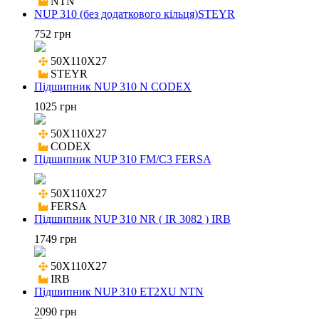
NTN
NUP 310 (без додаткового кільця)STEYR
752 грн
50X110X27

STEYR
Підшипник NUP 310 N CODEX
1025 грн
50X110X27

CODEX
Підшипник NUP 310 FM/C3 FERSA
50X110X27

FERSA
Підшипник NUP 310 NR ( IR 3082 ) IRB
1749 грн
50X110X27

IRB
Підшипник NUP 310 ET2XU NTN
2090 грн