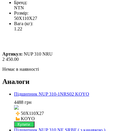
Бренд:
NTN
Розмір:
50X110X27
Вага (кг):
1.22
Артикул:
NUP 310 NRU
2 450.00
Немає в наявності
Аналоги
Підшипник NUP 310-1NRS02 KOYO
4488 грн
50X110X27

KOYO
Купити
Підшипник NUP 310 NE SRBF ( з канавкою )