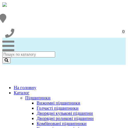
0
На головну
Каталог
Підшипники
Вижимні підшипники
Голчасті підшипники
Дворядні кулькові підшипни
Дворядні роликові підшипни
Комбіновані підшипники