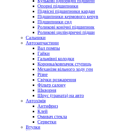
Кулькові однорядні підшипн
Опорні підшипники
Підвісні підшипники кардан
Підшипники кермового керув
Підшипники снд
Роликові конічні підшипник
Роликові циліндричні підши
Сальники
Автозапчастини
Вал помпы
Гайки
Гальмівні колодки
Коронка/ковпачок ступиць
Механізм вільного ходу ген
Різне
Свічки розжарення
Фільтр салону
Шкворня
Шрус (граната) на авто
Автохімія
Антифриз
Клей
Омивач стекла
Серветки
Втулки