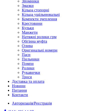
Зйомники
Змазки
Кільца стопорні
Кільца ущільнювальні
Компекти зчеплення
Крестовини
Кульки
Манжети
Натяжні ролики грм
Обгінна муфта
Олива
Оригинальні номери
Паси
Пильники
Помпи
Ролики
Рукавички
Троси
Доставка та оплата
Новини
Питання
Контакти
Авторизація/Реєстрація