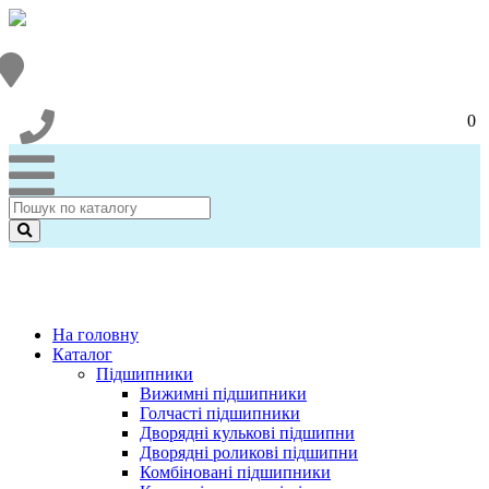
0
На головну
Каталог
Підшипники
Вижимні підшипники
Голчасті підшипники
Дворядні кулькові підшипни
Дворядні роликові підшипни
Комбіновані підшипники