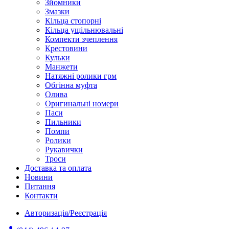
Зйомники
Змазки
Кільца стопорні
Кільца ущільнювальні
Компекти зчеплення
Крестовини
Кульки
Манжети
Натяжні ролики грм
Обгінна муфта
Олива
Оригинальні номери
Паси
Пильники
Помпи
Ролики
Рукавички
Троси
Доставка та оплата
Новини
Питання
Контакти
Авторизація/Реєстрація