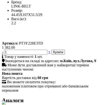
Бренд:
LINK-BELT
Розмір:
44.45X107X51.5/29
Вага (кг):
2.2
Артикул:
PT3Y228E3TD
1 382.00
-
+

Товар у наявності:
1
шт.

Знаходиться на складі за адресою:
м.Київ, вул.Лугова, 9

Може бути доставлений вам у найкоротші терміни
наступними чином:
Нова пошта
Вартість доставки від
60 грн

Ви можете оплатити покупку:
наложеним платежем при отриманні або банківським
переказом
Аналоги