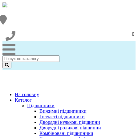
0
На головну
Каталог
Підшипники
Вижимні підшипники
Голчасті підшипники
Дворядні кулькові підшипни
Дворядні роликові підшипни
Комбіновані підшипники