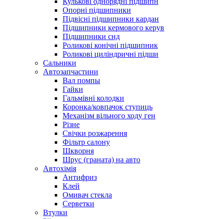
Кулькові однорядні підшипн
Опорні підшипники
Підвісні підшипники кардан
Підшипники кермового керув
Підшипники снд
Роликові конічні підшипник
Роликові циліндричні підши
Сальники
Автозапчастини
Вал помпы
Гайки
Гальмівні колодки
Коронка/ковпачок ступиць
Механізм вільного ходу ген
Різне
Свічки розжарення
Фільтр салону
Шкворня
Шрус (граната) на авто
Автохімія
Антифриз
Клей
Омивач стекла
Серветки
Втулки