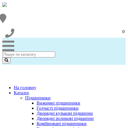
0
На головну
Каталог
Підшипники
Вижимні підшипники
Голчасті підшипники
Дворядні кулькові підшипни
Дворядні роликові підшипни
Комбіновані підшипники