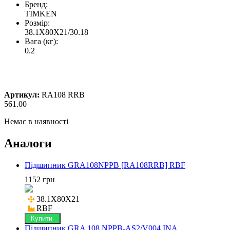
Бренд:
TIMKEN
Розмір:
38.1X80X21/30.18
Вага (кг):
0.2
Артикул:
RA108 RRB
561.00
Немає в наявності
Аналоги
Підшипник GRA108NPPB [RA108RRB] RBF
1152 грн
38.1X80X21

RBF
Купити
Підшипник GRA 108 NPPB-AS2/V004 INA