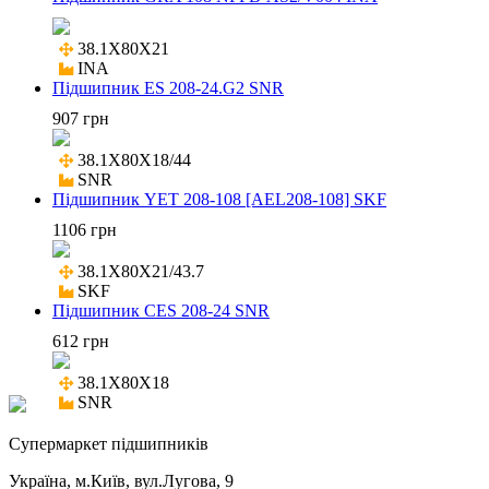
38.1X80X21

INA
Підшипник ES 208-24.G2 SNR
907 грн
38.1X80X18/44

SNR
Підшипник YET 208-108 [AEL208-108] SKF
1106 грн
38.1X80X21/43.7

SKF
Підшипник CES 208-24 SNR
612 грн
38.1X80X18

SNR
Cупермаркет підшипників
Україна, м.Київ, вул.Лугова, 9