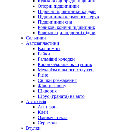
Кулькові однорядні підшипн
Опорні підшипники
Підвісні підшипники кардан
Підшипники кермового керув
Підшипники снд
Роликові конічні підшипник
Роликові циліндричні підши
Сальники
Автозапчастини
Вал помпы
Гайки
Гальмівні колодки
Коронка/ковпачок ступиць
Механізм вільного ходу ген
Різне
Свічки розжарення
Фільтр салону
Шкворня
Шрус (граната) на авто
Автохімія
Антифриз
Клей
Омивач стекла
Серветки
Втулки