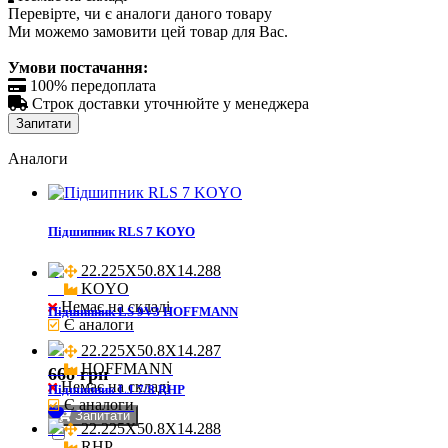
Перевірте, чи є аналоги даного товару
Ми можемо замовити цей товар для Вас.
Умови постачання:

100% передоплата

Строк доставки уточнюйте у менеджера
Запитати
Аналоги
Підшипник RLS 7 KOYO
22.225X50.8X14.288

KOYO
Немає на складі
Підшипник LS 9V3 HOFFMANN
Є аналоги
22.225X50.8X14.287

HOFFMANN
668 грн
Немає на складі
Підшипник LJ 7/8 RHP
Є аналоги
Запитати
22.225X50.8X14.288

RHP