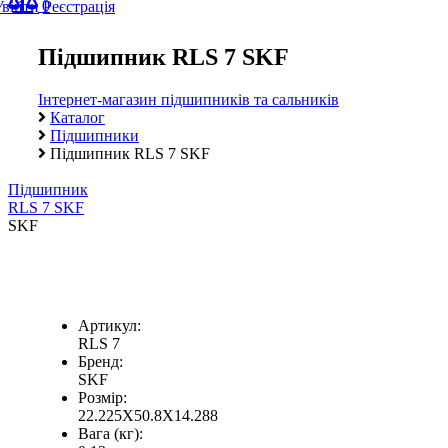
0
Увійти
Реєстрація
Підшипник RLS 7 SKF
Інтернет-магазин підшипників та сальників
Каталог
Підшипники
Підшипник RLS 7 SKF
Підшипник
RLS 7 SKF
SKF
Артикул:
RLS 7
Бренд:
SKF
Розмір:
22.225X50.8X14.288
Вага (кг):