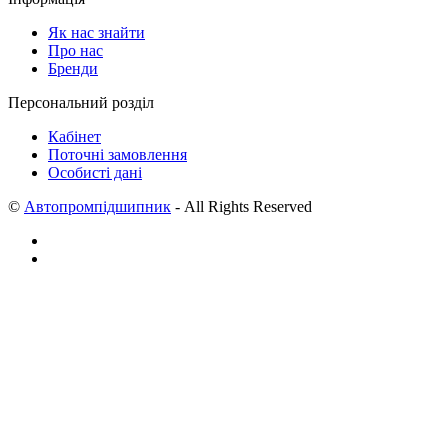
Як нас знайти
Про нас
Бренди
Персональний розділ
Кабінет
Поточні замовлення
Особисті дані
©
Автопромпідшипник
- All Rights Reserved