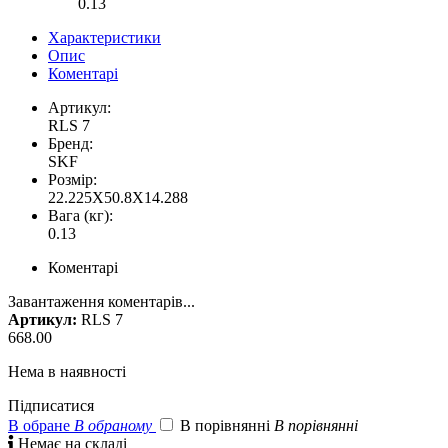
0.13
Характеристики
Опис
Коментарі
Артикул:
RLS 7
Бренд:
SKF
Розмір:
22.225X50.8X14.288
Вага (кг):
0.13
Коментарі
Завантаження коментарів...
Артикул:
RLS 7
668.00
Нема в наявності
Підписатися
В обране
В обраному
В порівнянні
В порівнянні

Немає на складі