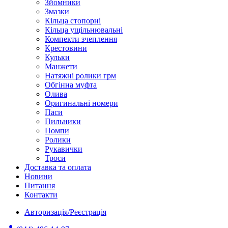
Зйомники
Змазки
Кільца стопорні
Кільца ущільнювальні
Компекти зчеплення
Крестовини
Кульки
Манжети
Натяжні ролики грм
Обгінна муфта
Олива
Оригинальні номери
Паси
Пильники
Помпи
Ролики
Рукавички
Троси
Доставка та оплата
Новини
Питання
Контакти
Авторизація/Реєстрація