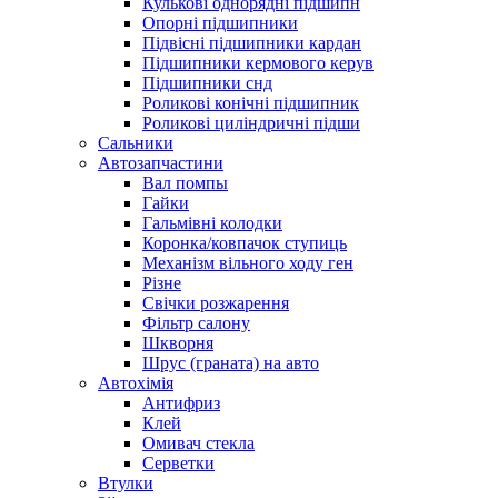
Кулькові однорядні підшипн
Опорні підшипники
Підвісні підшипники кардан
Підшипники кермового керув
Підшипники снд
Роликові конічні підшипник
Роликові циліндричні підши
Сальники
Автозапчастини
Вал помпы
Гайки
Гальмівні колодки
Коронка/ковпачок ступиць
Механізм вільного ходу ген
Різне
Свічки розжарення
Фільтр салону
Шкворня
Шрус (граната) на авто
Автохімія
Антифриз
Клей
Омивач стекла
Серветки
Втулки