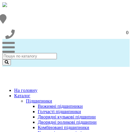
0
На головну
Каталог
Підшипники
Вижимні підшипники
Голчасті підшипники
Дворядні кулькові підшипни
Дворядні роликові підшипни
Комбіновані підшипники