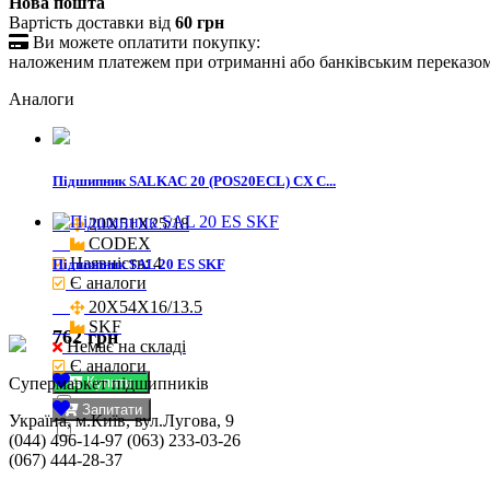
Нова пошта
Вартість доставки від
60 грн

Ви можете оплатити покупку:
наложеним платежем при отриманні або банківським переказо
Аналоги
Підшипник SALKAC 20 (POS20ECL) CX C...
20X51X25/18

CODEX
Наявність: 4
Підшипник SAL 20 ES SKF
Є аналоги
20X54X16/13.5

SKF
762 грн
Немає на складі
Є аналоги
Cупермаркет підшипників
Купити
Запитати
Україна, м.Київ, вул.Лугова, 9
(044) 496-14-97 (063) 233-03-26
(067) 444-28-37