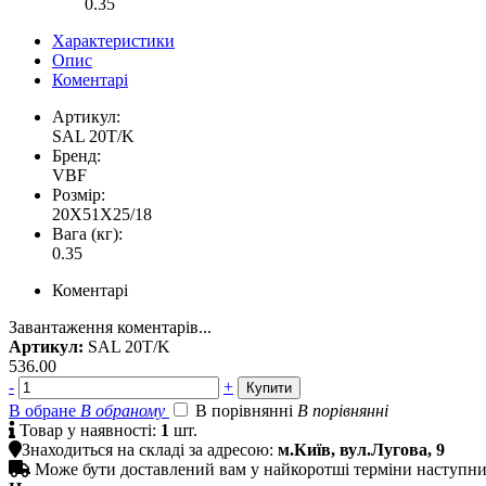
0.35
Характеристики
Опис
Коментарі
Артикул:
SAL 20T/K
Бренд:
VBF
Розмір:
20X51X25/18
Вага (кг):
0.35
Коментарі
Завантаження коментарів...
Артикул:
SAL 20T/K
536.00
-
+
В обране
В обраному
В порівнянні
В порівнянні

Товар у наявності:
1
шт.

Знаходиться на складі за адресою:
м.Київ, вул.Лугова, 9

Може бути доставлений вам у найкоротші терміни наступн