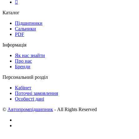
Каталог
Підшипники
Сальники
PDF
Інформація
Як нас знайти
Про нас
Бренди
Персональний розділ
Кабінет
Поточні замовлення
Особисті дані
©
Автопромпідшипник
- All Rights Reserved