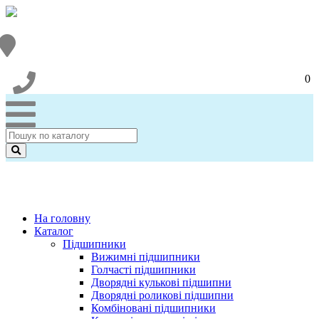
0
На головну
Каталог
Підшипники
Вижимні підшипники
Голчасті підшипники
Дворядні кулькові підшипни
Дворядні роликові підшипни
Комбіновані підшипники