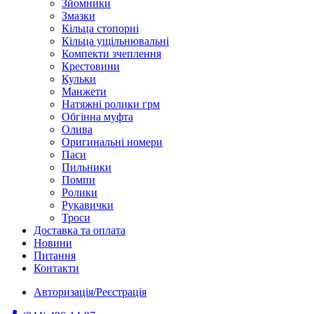
Зйомники
Змазки
Кільца стопорні
Кільца ущільнювальні
Компекти зчеплення
Крестовини
Кульки
Манжети
Натяжні ролики грм
Обгінна муфта
Олива
Оригинальні номери
Паси
Пильники
Помпи
Ролики
Рукавички
Троси
Доставка та оплата
Новини
Питання
Контакти
Авторизація/Реєстрація