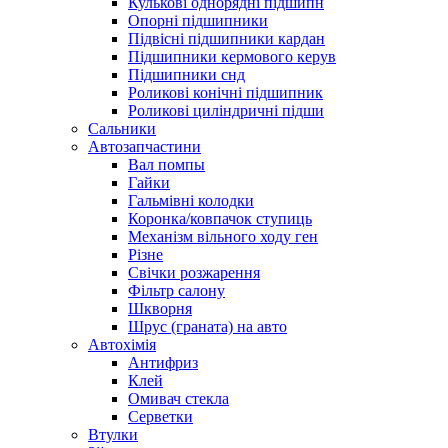
Кулькові однорядні підшипн
Опорні підшипники
Підвісні підшипники кардан
Підшипники кермового керув
Підшипники снд
Роликові конічні підшипник
Роликові циліндричні підши
Сальники
Автозапчастини
Вал помпы
Гайки
Гальмівні колодки
Коронка/ковпачок ступиць
Механізм вільного ходу ген
Різне
Свічки розжарення
Фільтр салону
Шкворня
Шрус (граната) на авто
Автохімія
Антифриз
Клей
Омивач стекла
Серветки
Втулки