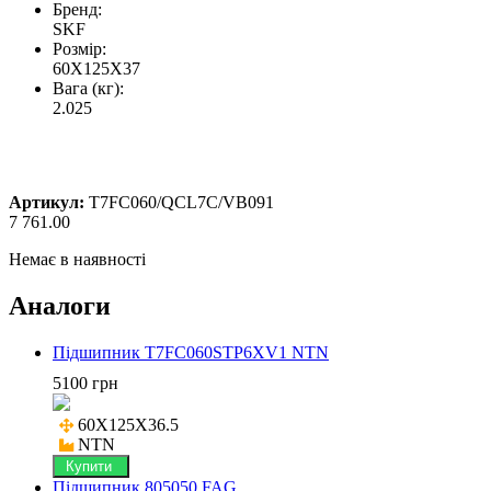
Бренд:
SKF
Розмір:
60X125X37
Вага (кг):
2.025
Артикул:
T7FC060/QCL7C/VB091
7 761.00
Немає в наявності
Аналоги
Підшипник T7FC060STP6XV1 NTN
5100 грн
60X125X36.5

NTN
Купити
Підшипник 805050 FAG