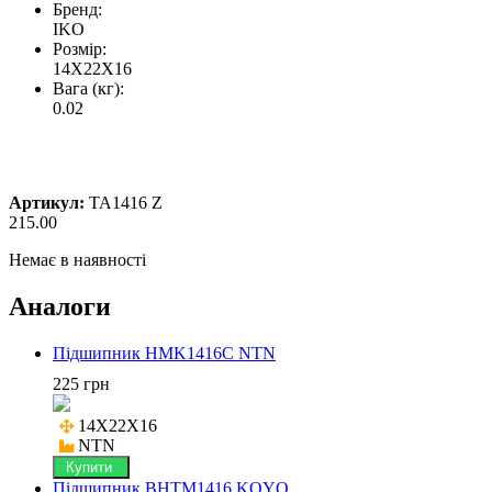
Бренд:
IKO
Розмір:
14X22X16
Вага (кг):
0.02
Артикул:
TA1416 Z
215.00
Немає в наявності
Аналоги
Підшипник HMK1416C NTN
225 грн
14X22X16

NTN
Купити
Підшипник BHTM1416 KOYO