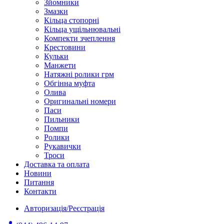
Зйомники
Змазки
Кільца стопорні
Кільца ущільнювальні
Компекти зчеплення
Крестовини
Кульки
Манжети
Натяжні ролики грм
Обгінна муфта
Олива
Оригинальні номери
Паси
Пильники
Помпи
Ролики
Рукавички
Троси
Доставка та оплата
Новини
Питання
Контакти
Авторизація/Реєстрація