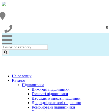
0
На головну
Каталог
Підшипники
Вижимні підшипники
Голчасті підшипники
Дворядні кулькові підшипни
Дворядні роликові підшипни
Комбіновані підшипники