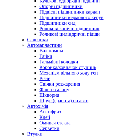
Кулькові однорядні підшипн
Опорні підшипники
Підвісні підшипники кардан
Підшипники кермового керув
Підшипники снд
Роликові конічні підшипник
Роликові циліндричні підши
Сальники
Автозапчастини
Вал помпы
Гайки
Гальмівні колодки
Коронка/ковпачок ступиць
Механізм вільного ходу ген
Різне
Свічки розжарення
Фільтр салону
Шкворня
Шрус (граната) на авто
Автохімія
Антифриз
Клей
Омивач стекла
Серветки
Втулки