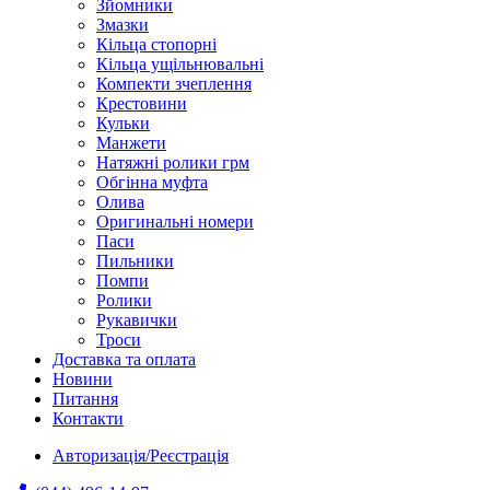
Зйомники
Змазки
Кільца стопорні
Кільца ущільнювальні
Компекти зчеплення
Крестовини
Кульки
Манжети
Натяжні ролики грм
Обгінна муфта
Олива
Оригинальні номери
Паси
Пильники
Помпи
Ролики
Рукавички
Троси
Доставка та оплата
Новини
Питання
Контакти
Авторизація/Реєстрація