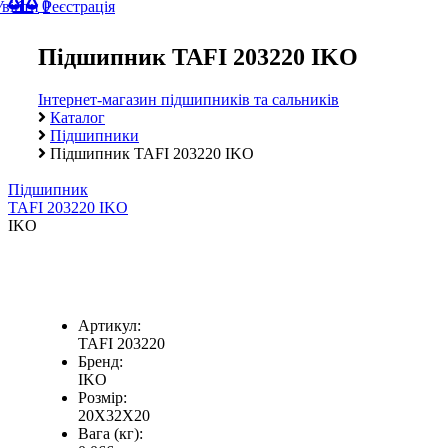
0
Увійти
Реєстрація
Підшипник TAFI 203220 IKO
Інтернет-магазин підшипників та сальників
Каталог
Підшипники
Підшипник TAFI 203220 IKO
Підшипник
TAFI 203220 IKO
IKO
Артикул:
TAFI 203220
Бренд:
IKO
Розмір:
20X32X20
Вага (кг):