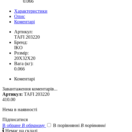
0.066
Характеристики
Опис
Коментарі
Артикул:
TAFI 203220
Бренд:
IKO
Розмір:
20X32X20
Вага (кг):
0.066
Коментарі
Завантаження коментарів...
Артикул:
TAFI 203220
410.00
Нема в наявності
Підписатися
В обране
В обраному
В порівнянні
В порівнянні

Немає на складі