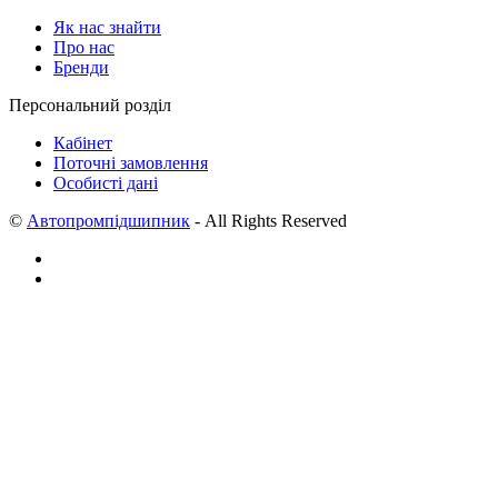
Як нас знайти
Про нас
Бренди
Персональний розділ
Кабінет
Поточні замовлення
Особисті дані
©
Автопромпідшипник
- All Rights Reserved