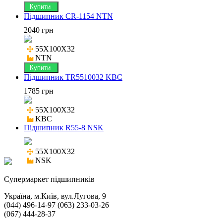
Купити
Підшипник CR-1154 NTN
2040 грн
55X100X32

NTN
Купити
Підшипник TR5510032 KBC
1785 грн
55X100X32

KBC
Підшипник R55-8 NSK
55X100X32

NSK
Cупермаркет підшипників
Україна, м.Київ, вул.Лугова, 9
(044) 496-14-97 (063) 233-03-26
(067) 444-28-37