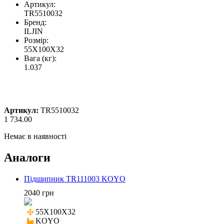
Артикул:
TR5510032
Бренд:
ILJIN
Розмір:
55X100X32
Вага (кг):
1.037
Артикул:
TR5510032
1 734.00
Немає в наявності
Аналоги
Підшипник TR111003 KOYO
2040 грн
55X100X32

KOYO