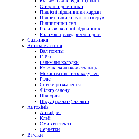
Кулькові однорядні підшипн
Опорні підшипники
Підвісні підшипники кардан
Підшипники кермового керув
Підшипники снд
Роликові конічні підшипник
Роликові циліндричні підши
Сальники
Автозапчастини
Вал помпы
Гайки
Гальмівні колодки
Коронка/ковпачок ступиць
Механізм вільного ходу ген
Різне
Свічки розжарення
Фільтр салону
Шкворня
Шрус (граната) на авто
Автохімія
Антифриз
Клей
Омивач стекла
Серветки
Втулки