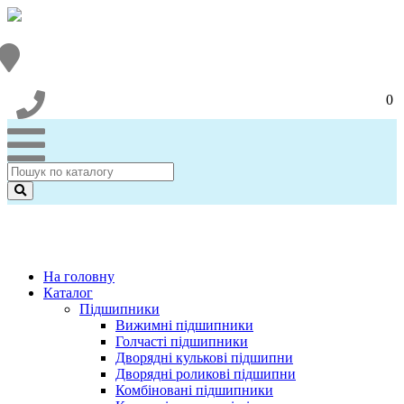
0
На головну
Каталог
Підшипники
Вижимні підшипники
Голчасті підшипники
Дворядні кулькові підшипни
Дворядні роликові підшипни
Комбіновані підшипники