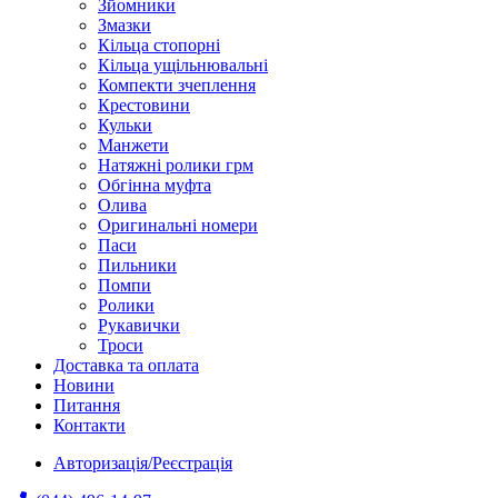
Зйомники
Змазки
Кільца стопорні
Кільца ущільнювальні
Компекти зчеплення
Крестовини
Кульки
Манжети
Натяжні ролики грм
Обгінна муфта
Олива
Оригинальні номери
Паси
Пильники
Помпи
Ролики
Рукавички
Троси
Доставка та оплата
Новини
Питання
Контакти
Авторизація/Реєстрація