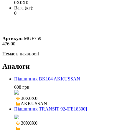
0X0X0
Вага (кг):
0
Артикул:
MGF759
476.00
Немає в наявності
Аналоги
Підшипник BK104 AKKUSSAN
608 грн
30X0X0

AKKUSSAN
Підшипник TRANSIT 92-[FE18300]
30X0X0
