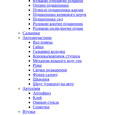
Кулькові однорядні підшипн
Опорні підшипники
Підвісні підшипники кардан
Підшипники кермового керув
Підшипники снд
Роликові конічні підшипник
Роликові циліндричні підши
Сальники
Автозапчастини
Вал помпы
Гайки
Гальмівні колодки
Коронка/ковпачок ступиць
Механізм вільного ходу ген
Різне
Свічки розжарення
Фільтр салону
Шкворня
Шрус (граната) на авто
Автохімія
Антифриз
Клей
Омивач стекла
Серветки
Втулки