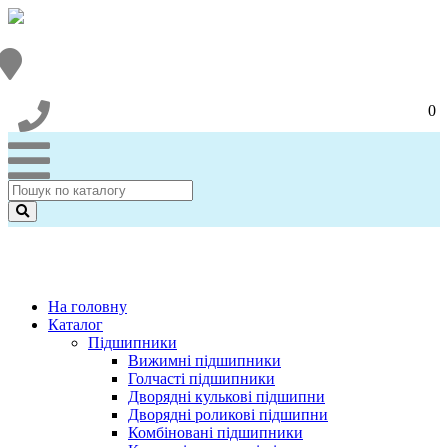
0
На головну
Каталог
Підшипники
Вижимні підшипники
Голчасті підшипники
Дворядні кулькові підшипни
Дворядні роликові підшипни
Комбіновані підшипники