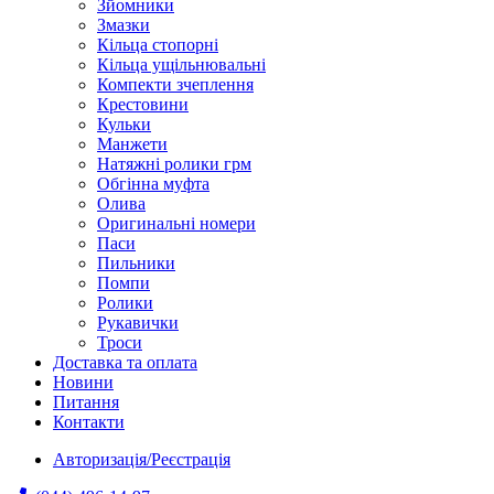
Зйомники
Змазки
Кільца стопорні
Кільца ущільнювальні
Компекти зчеплення
Крестовини
Кульки
Манжети
Натяжні ролики грм
Обгінна муфта
Олива
Оригинальні номери
Паси
Пильники
Помпи
Ролики
Рукавички
Троси
Доставка та оплата
Новини
Питання
Контакти
Авторизація/Реєстрація