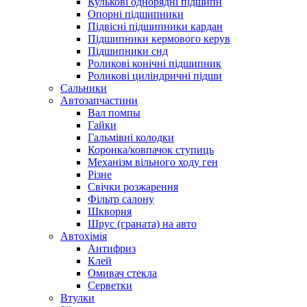
Кулькові однорядні підшипн
Опорні підшипники
Підвісні підшипники кардан
Підшипники кермового керув
Підшипники снд
Роликові конічні підшипник
Роликові циліндричні підши
Сальники
Автозапчастини
Вал помпы
Гайки
Гальмівні колодки
Коронка/ковпачок ступиць
Механізм вільного ходу ген
Різне
Свічки розжарення
Фільтр салону
Шкворня
Шрус (граната) на авто
Автохімія
Антифриз
Клей
Омивач стекла
Серветки
Втулки