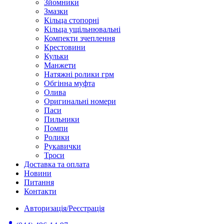
Зйомники
Змазки
Кільца стопорні
Кільца ущільнювальні
Компекти зчеплення
Крестовини
Кульки
Манжети
Натяжні ролики грм
Обгінна муфта
Олива
Оригинальні номери
Паси
Пильники
Помпи
Ролики
Рукавички
Троси
Доставка та оплата
Новини
Питання
Контакти
Авторизація/Реєстрація