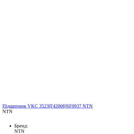
Підшипник VKC 3523[F42008]SF0937 NTN
NTN
Бренд:
NTN