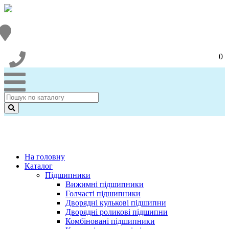
0
На головну
Каталог
Підшипники
Вижимні підшипники
Голчасті підшипники
Дворядні кулькові підшипни
Дворядні роликові підшипни
Комбіновані підшипники