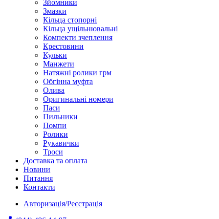
Зйомники
Змазки
Кільца стопорні
Кільца ущільнювальні
Компекти зчеплення
Крестовини
Кульки
Манжети
Натяжні ролики грм
Обгінна муфта
Олива
Оригинальні номери
Паси
Пильники
Помпи
Ролики
Рукавички
Троси
Доставка та оплата
Новини
Питання
Контакти
Авторизація/Реєстрація