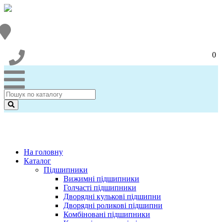
0
На головну
Каталог
Підшипники
Вижимні підшипники
Голчасті підшипники
Дворядні кулькові підшипни
Дворядні роликові підшипни
Комбіновані підшипники