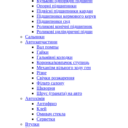
Кулькові однорядні підшипн
Опорні підшипники
Підвісні підшипники кардан
Підшипники кермового керув
Підшипники снд
Роликові конічні підшипник
Роликові циліндричні підши
Сальники
Автозапчастини
Вал помпы
Гайки
Гальмівні колодки
Коронка/ковпачок ступиць
Механізм вільного ходу ген
Різне
Свічки розжарення
Фільтр салону
Шкворня
Шрус (граната) на авто
Автохімія
Антифриз
Клей
Омивач стекла
Серветки
Втулки