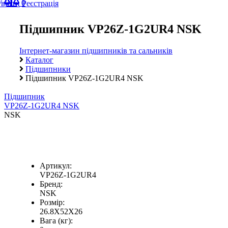
0
Увійти
Реєстрація
Підшипник VP26Z-1G2UR4 NSK
Інтернет-магазин підшипників та сальників
Каталог
Підшипники
Підшипник VP26Z-1G2UR4 NSK
Підшипник
VP26Z-1G2UR4 NSK
NSK
Артикул:
VP26Z-1G2UR4
Бренд:
NSK
Розмір:
26.8X52X26
Вага (кг):