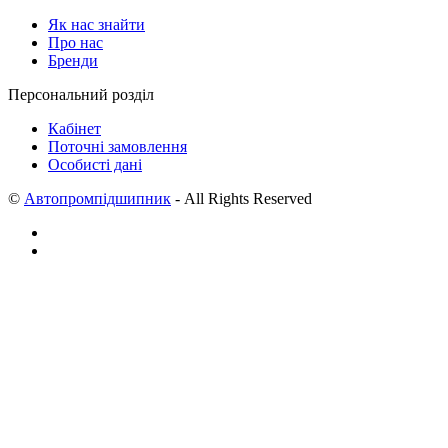
Як нас знайти
Про нас
Бренди
Персональний розділ
Кабінет
Поточні замовлення
Особисті дані
©
Автопромпідшипник
- All Rights Reserved