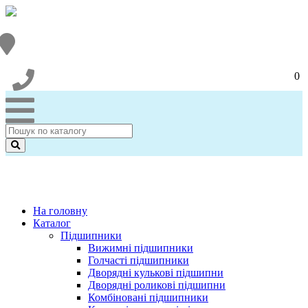
0
На головну
Каталог
Підшипники
Вижимні підшипники
Голчасті підшипники
Дворядні кулькові підшипни
Дворядні роликові підшипни
Комбіновані підшипники