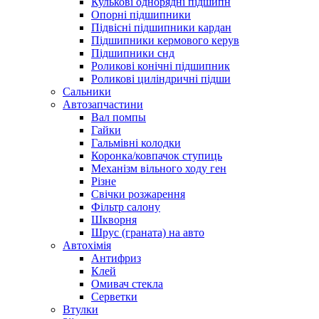
Кулькові однорядні підшипн
Опорні підшипники
Підвісні підшипники кардан
Підшипники кермового керув
Підшипники снд
Роликові конічні підшипник
Роликові циліндричні підши
Сальники
Автозапчастини
Вал помпы
Гайки
Гальмівні колодки
Коронка/ковпачок ступиць
Механізм вільного ходу ген
Різне
Свічки розжарення
Фільтр салону
Шкворня
Шрус (граната) на авто
Автохімія
Антифриз
Клей
Омивач стекла
Серветки
Втулки