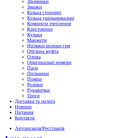
Зйомники
Змазки
Кільца стопорні
Кільца ущільнювальні
Компекти зчеплення
Крестовини
Кульки
Манжети
Натяжні ролики грм
Обгінна муфта
Олива
Оригинальні номери
Паси
Пильники
Помпи
Ролики
Рукавички
Троси
Доставка та оплата
Новини
Питання
Контакти
Авторизація/Реєстрація