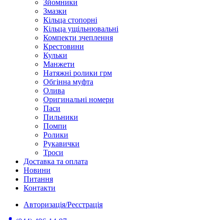
Зйомники
Змазки
Кільца стопорні
Кільца ущільнювальні
Компекти зчеплення
Крестовини
Кульки
Манжети
Натяжні ролики грм
Обгінна муфта
Олива
Оригинальні номери
Паси
Пильники
Помпи
Ролики
Рукавички
Троси
Доставка та оплата
Новини
Питання
Контакти
Авторизація/Реєстрація