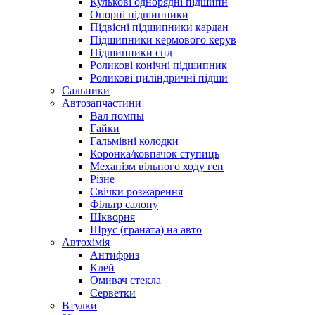
Кулькові однорядні підшипн
Опорні підшипники
Підвісні підшипники кардан
Підшипники кермового керув
Підшипники снд
Роликові конічні підшипник
Роликові циліндричні підши
Сальники
Автозапчастини
Вал помпы
Гайки
Гальмівні колодки
Коронка/ковпачок ступиць
Механізм вільного ходу ген
Різне
Свічки розжарення
Фільтр салону
Шкворня
Шрус (граната) на авто
Автохімія
Антифриз
Клей
Омивач стекла
Серветки
Втулки