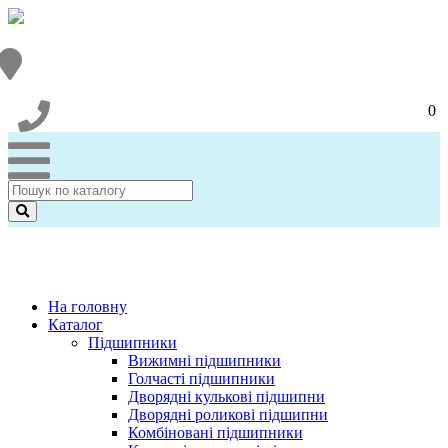
0
На головну
Каталог
Підшипники
Вижимні підшипники
Голчасті підшипники
Дворядні кулькові підшипни
Дворядні роликові підшипни
Комбіновані підшипники