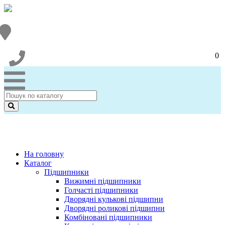
0
На головну
Каталог
Підшипники
Вижимні підшипники
Голчасті підшипники
Дворядні кулькові підшипни
Дворядні роликові підшипни
Комбіновані підшипники