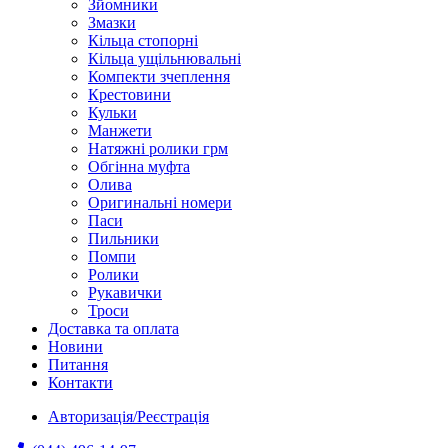
Зйомники
Змазки
Кільца стопорні
Кільца ущільнювальні
Компекти зчеплення
Крестовини
Кульки
Манжети
Натяжні ролики грм
Обгінна муфта
Олива
Оригинальні номери
Паси
Пильники
Помпи
Ролики
Рукавички
Троси
Доставка та оплата
Новини
Питання
Контакти
Авторизація/Реєстрація