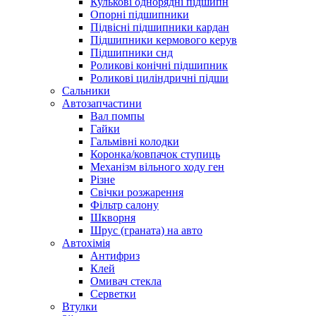
Кулькові однорядні підшипн
Опорні підшипники
Підвісні підшипники кардан
Підшипники кермового керув
Підшипники снд
Роликові конічні підшипник
Роликові циліндричні підши
Сальники
Автозапчастини
Вал помпы
Гайки
Гальмівні колодки
Коронка/ковпачок ступиць
Механізм вільного ходу ген
Різне
Свічки розжарення
Фільтр салону
Шкворня
Шрус (граната) на авто
Автохімія
Антифриз
Клей
Омивач стекла
Серветки
Втулки