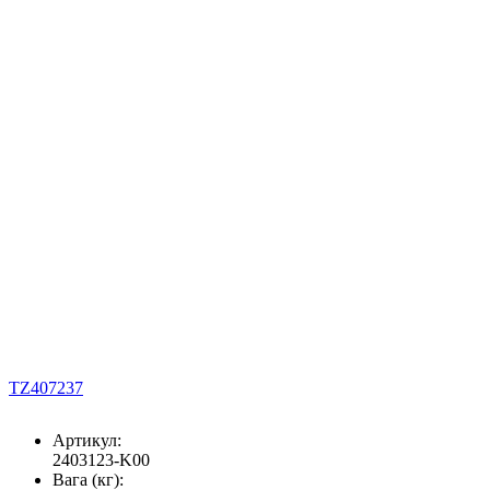
TZ407237
Артикул:
2403123-K00
Вага (кг):