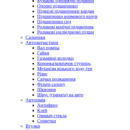
Кулькові однорядні підшипн
Опорні підшипники
Підвісні підшипники кардан
Підшипники кермового керув
Підшипники снд
Роликові конічні підшипник
Роликові циліндричні підши
Сальники
Автозапчастини
Вал помпы
Гайки
Гальмівні колодки
Коронка/ковпачок ступиць
Механізм вільного ходу ген
Різне
Свічки розжарення
Фільтр салону
Шкворня
Шрус (граната) на авто
Автохімія
Антифриз
Клей
Омивач стекла
Серветки
Втулки