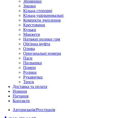
Зйомники
Змазки
Кільца стопорні
Кільца ущільнювальні
Компекти зчеплення
Крестовини
Кульки
Манжети
Натяжні ролики грм
Обгінна муфта
Олива
Оригинальні номери
Паси
Пильники
Помпи
Ролики
Рукавички
Троси
Доставка та оплата
Новини
Питання
Контакти
Авторизація/Реєстрація