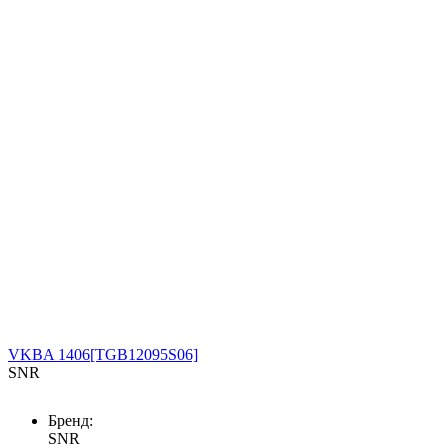
VKBA 1406[TGB12095S06]
SNR
Бренд:
SNR