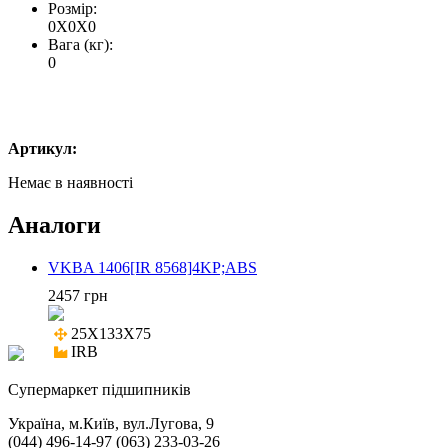
Розмір:
0X0X0
Вага (кг):
0
Артикул:
Немає в наявності
Аналоги
VKBA 1406[IR 8568]4KP;ABS
2457 грн
25X133X75

IRB
Cупермаркет підшипників
Україна, м.Київ, вул.Лугова, 9
(044) 496-14-97 (063) 233-03-26