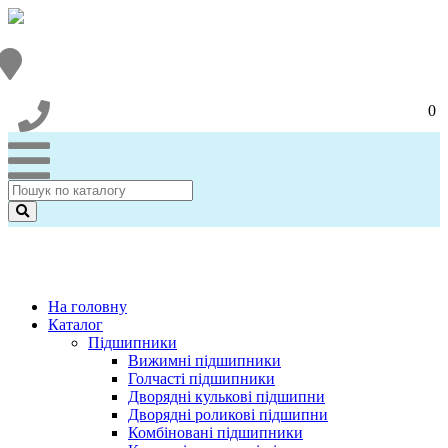
0
На головну
Каталог
Підшипники
Вижимні підшипники
Голчасті підшипники
Дворядні кулькові підшипни
Дворядні роликові підшипни
Комбіновані підшипники