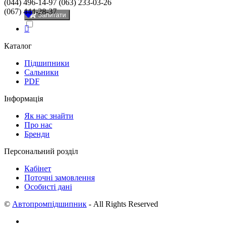
(044) 496-14-97 (063) 233-03-26
(067) 444-28-37
Запитати
Каталог
Підшипники
Сальники
PDF
Інформація
Як нас знайти
Про нас
Бренди
Персональний розділ
Кабінет
Поточні замовлення
Особисті дані
©
Автопромпідшипник
- All Rights Reserved