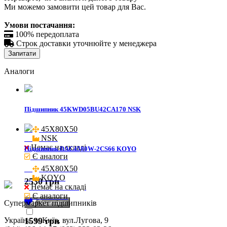
Ми можемо замовити цей товар для Вас.
Умови постачання:

100% передоплата

Строк доставки уточнюйте у менеджера
Запитати
Аналоги
Підшипник 45KWD05BU42CA170 NSK
45X80X50

NSK
Немає на складі
Підшипник DAC4580W-2CS66 KOYO
Є аналоги
45X80X50

KOYO
2530 грн
Немає на складі
Є аналоги
Cупермаркет підшипників
Запитати
Україна, м.Київ, вул.Лугова, 9
1599 грн