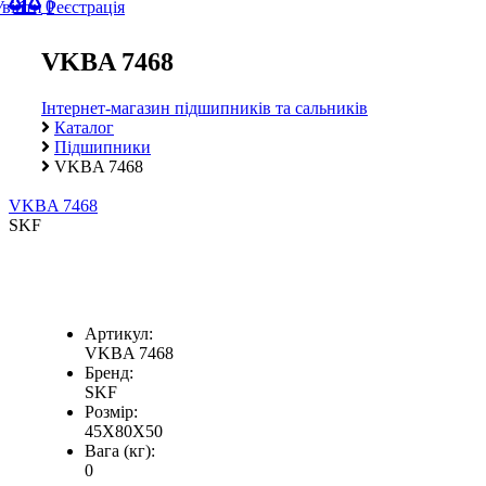
0
Увійти
Реєстрація
VKBA 7468
Інтернет-магазин підшипників та сальників
Каталог
Підшипники
VKBA 7468
VKBA 7468
SKF
Артикул:
VKBA 7468
Бренд:
SKF
Розмір:
45X80X50
Вага (кг):
0