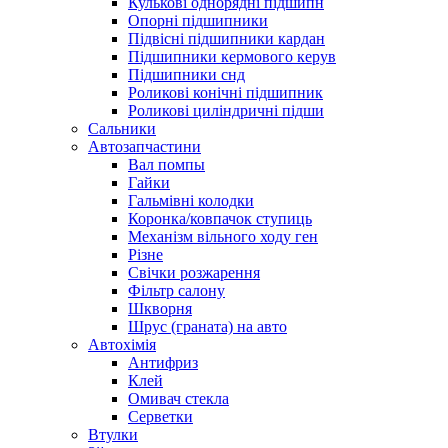
Кулькові однорядні підшипн
Опорні підшипники
Підвісні підшипники кардан
Підшипники кермового керув
Підшипники снд
Роликові конічні підшипник
Роликові циліндричні підши
Сальники
Автозапчастини
Вал помпы
Гайки
Гальмівні колодки
Коронка/ковпачок ступиць
Механізм вільного ходу ген
Різне
Свічки розжарення
Фільтр салону
Шкворня
Шрус (граната) на авто
Автохімія
Антифриз
Клей
Омивач стекла
Серветки
Втулки