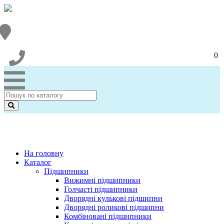
0
На головну
Каталог
Підшипники
Вижимні підшипники
Голчасті підшипники
Дворядні кулькові підшипни
Дворядні роликові підшипни
Комбіновані підшипники