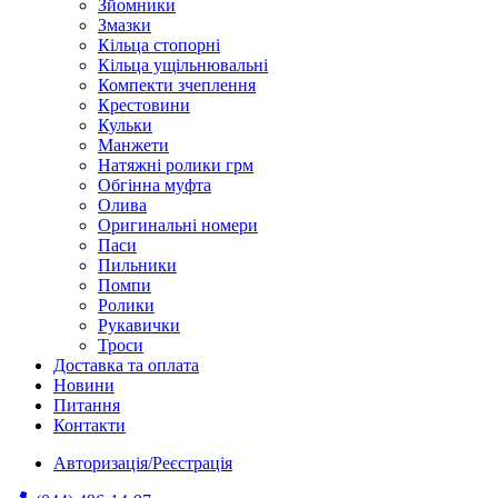
Зйомники
Змазки
Кільца стопорні
Кільца ущільнювальні
Компекти зчеплення
Крестовини
Кульки
Манжети
Натяжні ролики грм
Обгінна муфта
Олива
Оригинальні номери
Паси
Пильники
Помпи
Ролики
Рукавички
Троси
Доставка та оплата
Новини
Питання
Контакти
Авторизація/Реєстрація