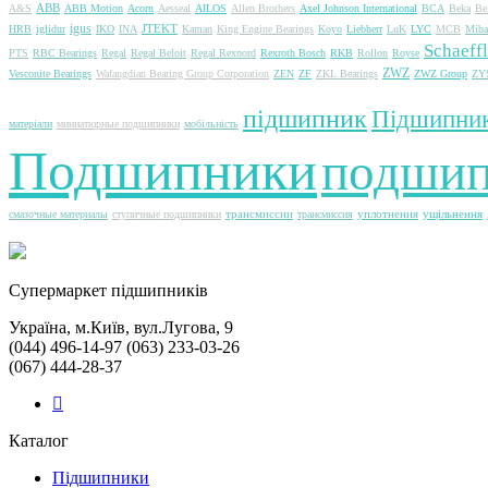
ABB
A&S
ABB Motion
Acorn
Aesseal
AILOS
Allen Brothers
Axel Johnson International
BCA
Beka
Be
igus
JTEKT
HRB
iglidur
IKO
INA
Kaman
King Engine Bearings
Koyo
Liebherr
LuK
LYC
MCB
Miba
Schaeffl
PTS
RBC Bearings
Regal
Regal Beloit
Regal Rexnord
Rexroth Bosch
RKB
Rollon
Royse
ZWZ
Vesconite Bearings
Wafangdian Bearing Group Corporation
ZEN
ZF
ZKL Bearings
ZWZ Group
ZY
підшипник
Підшипни
матеріали
миниатюрные подшипники
мобільність
Подшипники
подши
трансмиссии
уплотнения
ущільнення
смазочные материалы
ступичные подшипники
трансмиссия
Cупермаркет підшипників
Україна, м.Київ, вул.Лугова, 9
(044) 496-14-97 (063) 233-03-26
(067) 444-28-37
Каталог
Підшипники