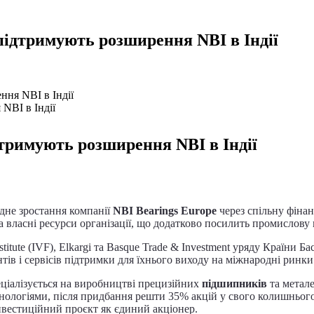
 підтримують розширення NBI в Індії
ння NBI в Індії
дтримують розширення NBI в Індії
одне зростання компанії
NBI Bearings Europe
через спільну фінан
ласні ресурси організації, що додатково посилить промислову пр
tute (IVF), Elkargi та Basque Trade & Investment уряду Країни Ба
ів і сервісів підтримки для їхнього виходу на міжнародні ринки
ціалізується на виробництві прецизійних
підшипників
та метал
ологіями, після придбання решти 35% акцій у свого колишнього
нвестиційний проєкт як єдиний акціонер.