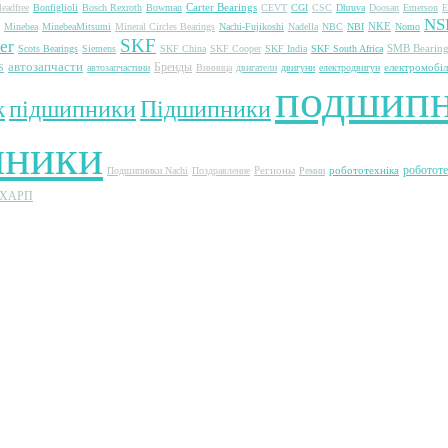
Carter Bearings
leadfree
Bonfiglioli
Bosch Rexroth
Bowman
CEVT
CGI
CSC
Dhruva
Doosan
Emerson
NS
NKE
Minebea
MinebeaMitsumi
Mineral Circles Bearings
Nachi-Fujikoshi
Nadella
NBC
NBI
Nomo
SKF
er
SMB Bearing
Scots Bearings
Siemens
SKF China
SKF Cooper
SKF India
SKF South Africa
автозапчасти
Бренды
електромобіл
S
автозапчастини
Винница
двигатели
двигуни
електродвигун
подшип
підшипники
Підшипники
к
пники
роботот
Регионы
робототехніка
Подшипники Nachi
Поздравление
Ремни
ХАРП