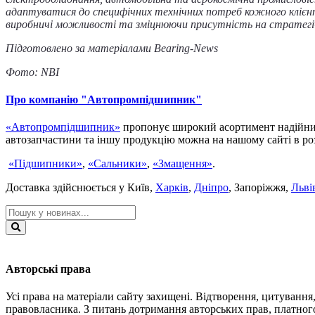
адаптуватися до специфічних технічних потреб кожного клієнта
виробничі можливості та зміцнюючи присутність на стратегічни
Підготовлено за матеріалами Bearing-News
Фото: NBI
Про компанію "Автопромпідшипник"
«Автопромпідшипник»
пропонує широкий асортимент надійни
автозапчастини та іншу продукцію можна на нашому сайті в роз
«Підшипники»
,
«Сальники»
,
«Змащення»
.
Доставка здійснюється у Київ,
Харків
,
Дніпро
, Запоріжжя,
Льві
Type
your
search
Search
here
Авторські права
Усі права на матеріали сайту захищені. Відтворення, цитуванн
правовласника. З питань дотримання авторських прав, платного