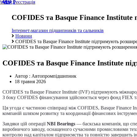
0
Увійти
Реєстрація
COFIDES та Basque Finance Institute
Інтернет-магазин підшипників та сальників
Новини
COFIDES та Basque Finance Institute підтримують розшире
COFIDES та Basque Finance Institute пі
Автор : Автопромпідшипник
18 травня 2026
COFIDES та Basque Finance Institute (IVF) підтримують міжнар
З боку COFIDES фінансування здійснюється через фонд FIEX та в
Ця угода є частиною співпраці між COFIDES, Basque Finance Insti
компаній шляхом розвитку та координації фінансових інструмент
Завдяки цій операції
NBI Bearings
— баскська компанія, що спе
виробничого заводу, оснащеного сучасними промисловими техн
контролю над капіталом підприємства та повністю завершить і