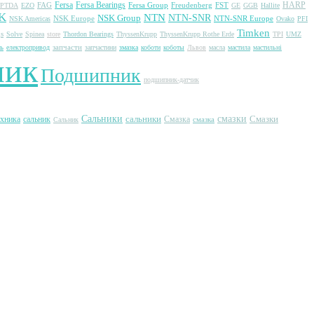
Fersa
Fersa Bearings
HARP
FAG
Fersa Group
Freudenberg
FST
EPTDA
EZO
GE
GGB
Hallite
K
NTN
NSK Group
NTN-SNR
NSK Europe
NTN-SNR Europe
NSK Americas
Ovako
PFI
Timken
s
Solve
Spinea
store
Thordon Bearings
ThyssenKrupp
ThyssenKrupp Rothe Erde
TPI
UMZ
ь
запчасти
електропривод
запчастини
змазка
коботи
коботы
Львов
масла
мастила
мастильні
ник
Подшипник
подшипник-датчик
Сальники
сальники
смазки
Смазки
ехника
сальник
Смазка
смазка
Сальник