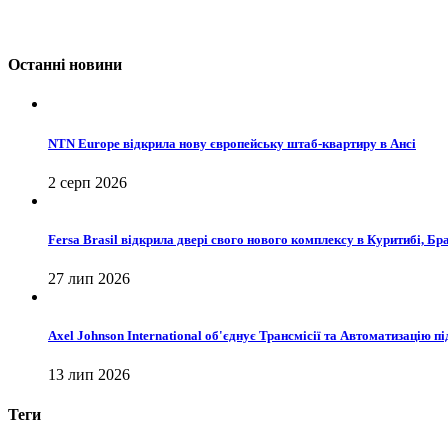
Останні новини
NTN Europe відкрила нову європейську штаб-квартиру в Ансі
2 серп 2026
Fersa Brasil відкрила двері свого нового комплексу в Куритибі, Бр
27 лип 2026
Axel Johnson International об'єднує Трансмісії та Автоматизацію п
13 лип 2026
Теги