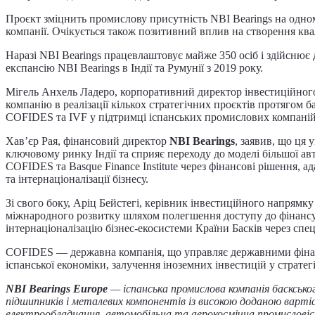
Проєкт зміцнить промислову присутність NBI Bearings на одном
компанії. Очікується також позитивний вплив на створення квал
Наразі NBI Bearings працевлаштовує майже 350 осіб і здійснює 
експансію NBI Bearings в Індії та Румунії з 2019 року.
Мігель Анхель Ладеро, корпоративний директор інвестиційног
компанію в реалізації кількох стратегічних проєктів протягом 
COFIDES та IVF у підтримці іспанських промислових компаній
Хав’єр Рая, фінансовий директор
NBI Bearings
, заявив, що ця
ключовому ринку Індії та сприяє переходу до моделі більшої а
COFIDES та Basque Finance Institute через фінансові рішення,
та інтернаціоналізації бізнесу.
Зі свого боку, Аріц Бейстегі, керівник інвестиційного напрямку
міжнародного розвитку шляхом полегшення доступу до фінансув
інтернаціоналізацію бізнес-екосистеми Країни Басків через спец
COFIDES — державна компанія, що управляє державними фінанс
іспанської економіки, залучення іноземних інвестицій у стратегі
NBI Bearings Europe
— іспанська промислова компанія баскськог
підшипників і металевих компонентів із високою доданою варті
електрообладнання, автомобільна та аерокосмічна промисловіс