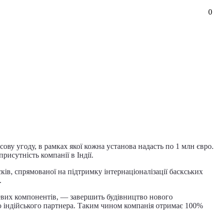
0
сову угоду, в рамках якої кожна установа надасть по 1 млн євро.
исутність компанії в Індії.
сків, спрямованої на підтримку інтернаціоналізації баскських
.
евих компонентів, — завершить будівництво нового
 індійського партнера. Таким чином компанія отримає 100%