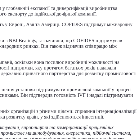
 у глобальній експансії та диверсифікації виробництва
о експорту до індійської дочірньої компанії.
ність у Європі, Азії та Америці. COFIDES підтримує міжнародну
ви з NBI Bearings, зазначивши, що COFIDES підтримував
міжнародних ринках. Він також відзначив співпрацю між
омпанії, оскільки вона посилює виробничі можливості на
ості підтримки, яку протягом багатьох років надавали
ня державно-приватного партнерства для розвитку промисловості
прагнення установи підтримувати промислові компанії у процесі
иками. Він підтвердив готовність IVF і надалі підтримувати
 організацій з різними цілями: сприяння інтернаціоналізації
мка розвитку країн, у які здійснюються інвестиції.
ктуванні, виробництві та комерціалізації прецизійних
к промислове машинобудування, енергетика, підйомні системи,
потужності та міжнародну комерційну мережу, що дозволяє