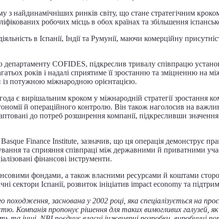
у з найдинамічніших ринків світу, що стане стратегічним кроком
іфікованих робочих місць в обох країнах та збільшення іспанськог
діяльність в Іспанії, Індії та Румунії, маючи комерційну присут
о департаменту COFIDES, підкреслив тривалу співпрацю устано
багатьох років і надалі сприятиме її зростанню та зміцненню на 
 із потужною міжнародною орієнтацією.
 угода є вирішальним кроком у міжнародній стратегії зростання к
втономії й операційного контролю. Він також наголосив на важлив
 адаптовані до потреб розширення компанії, підкресливши значен
 Basque Finance Institute, зазначив, що ця операція демонструє 
ання та сприяння співпраці між державними й приватними учасн
іалізовані фінансові інструменти.
овими фондами, а також власними ресурсами й коштами сторонніх
чні сектори Іспанії, розвиток ініціатив impact economy та підтри
о походження, заснована у 2002 році, яка спеціалізується на проє
стю. Компанія пропонує рішення для таких вимогливих галузей, я
ть та інші. NBI поєднує власні інженерні розробки, виробничі 