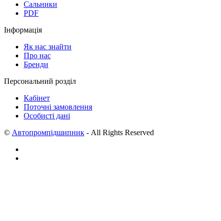
Сальники
PDF
Інформація
Як нас знайти
Про нас
Бренди
Персональний розділ
Кабінет
Поточні замовлення
Особисті дані
©
Автопромпідшипник
- All Rights Reserved