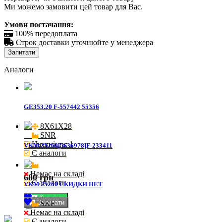
Ми можемо замовити цей товар для Вас.
Умови постачання:

100% передоплата

Строк доставки уточнюйте у менеджера
Запитати
Аналоги
GE353.20 F-557442 55356
8X61X28

SNR
Наявність: 1
VKM 25260[5636978]F-233411
Є аналоги
Немає на складі
680 грн
Є аналоги
VKM 25260 СКИДКИ НЕТ
Купити
Запитати
SKF
Немає на складі
Є аналоги