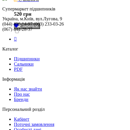
Cупермаркет підшипників
520 грн
Україна, м.Київ, вул.Лугова, 9
(044) 496-14-97 (063) 233-03-26
Запитати
(067) 444-28-37
Каталог
Підшипники
Сальники
PDF
Інформація
Як нас знайти
Про нас
Бренди
Персональний розділ
Кабінет
Поточні замовлення
Особисті дані