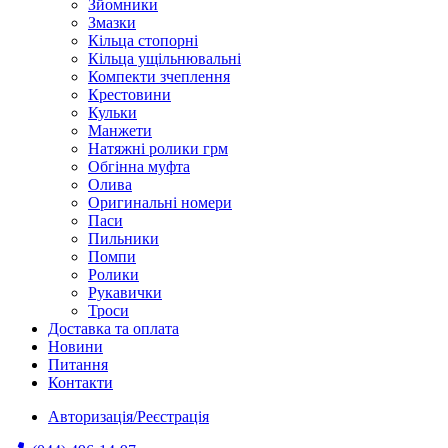
Зйомники
Змазки
Кільца стопорні
Кільца ущільнювальні
Компекти зчеплення
Крестовини
Кульки
Манжети
Натяжні ролики грм
Обгінна муфта
Олива
Оригинальні номери
Паси
Пильники
Помпи
Ролики
Рукавички
Троси
Доставка та оплата
Новини
Питання
Контакти
Авторизація/Реєстрація