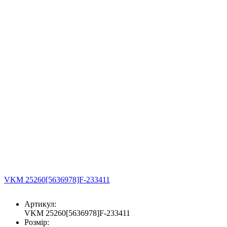
VKM 25260[5636978]F-233411
Артикул:
VKM 25260[5636978]F-233411
Розмір: