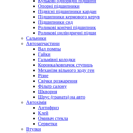
Кулькові однорядні підшипн
Опорні підшипники
Підвісні підшипники кардан
Підшипники кермового керув
Підшипники снд
Роликові конічні підшипник
Роликові циліндричні підши
Сальники
Автозапчастини
Вал помпы
Гайки
Гальмівні колодки
Коронка/ковпачок ступиць
Механізм вільного ходу ген
Різне
Свічки розжарення
Фільтр салону
Шкворня
Шрус (граната) на авто
Автохімія
Антифриз
Клей
Омивач стекла
Серветки
Втулки