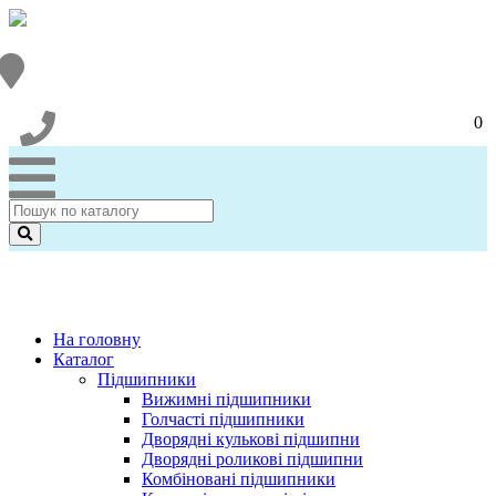
0
На головну
Каталог
Підшипники
Вижимні підшипники
Голчасті підшипники
Дворядні кулькові підшипни
Дворядні роликові підшипни
Комбіновані підшипники