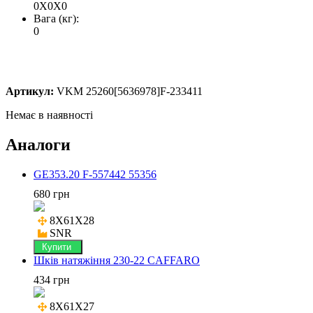
0X0X0
Вага (кг):
0
Артикул:
VKM 25260[5636978]F-233411
Немає в наявності
Аналоги
GE353.20 F-557442 55356
680 грн
8X61X28

SNR
Купити
Шків натяжіння 230-22 CAFFARO
434 грн
8X61X27
