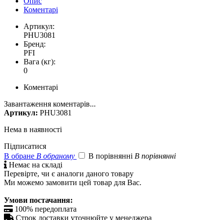
Опис
Коментарі
Артикул:
PHU3081
Бренд:
PFI
Вага (кг):
0
Коментарі
Завантаження коментарів...
Артикул:
PHU3081
Нема в наявності
Підписатися
В обране
В обраному
В порівнянні
В порівнянні

Немає на складі
Перевірте, чи є аналоги даного товару
Ми можемо замовити цей товар для Вас.
Умови постачання:

100% передоплата

Строк доставки уточнюйте у менеджера