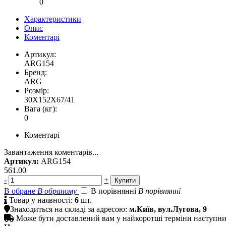
0
Характеристики
Опис
Коментарі
Артикул:
ARG154
Бренд:
ARG
Розмір:
30X152X67/41
Вага (кг):
0
Коментарі
Завантаження коментарів...
Артикул:
ARG154
561.00
-
+
В обране
В обраному
В порівнянні
В порівнянні

Товар у наявності:
6
шт.

Знаходиться на складі за адресою:
м.Київ, вул.Лугова, 9

Може бути доставлений вам у найкоротші терміни наступн