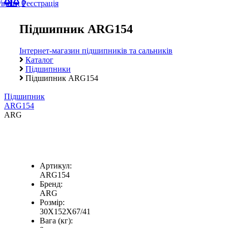
0
Увійти
Реєстрація
Підшипник ARG154
Інтернет-магазин підшипників та сальників
Каталог
Підшипники
Підшипник ARG154
Підшипник
ARG154
ARG
Артикул:
ARG154
Бренд:
ARG
Розмір:
30X152X67/41
Вага (кг):