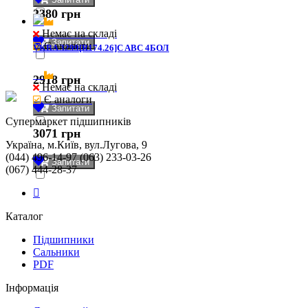
2380 грн
Немає на складі
Запитати
Є аналоги
VKBA 3299[R174.26]C ABC 4БОЛ
2918 грн
Немає на складі
Є аналоги
Запитати
Cупермаркет підшипників
3071 грн
Україна, м.Київ, вул.Лугова, 9
(044) 496-14-97 (063) 233-03-26
Запитати
(067) 444-28-37
Каталог
Підшипники
Сальники
PDF
Інформація