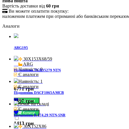
Нова пошта
Вартість доставки від
60 грн

Ви можете оплатити покупку:
наложеним платежем при отриманні або банківським переказо
Аналоги
ARG195
30X153X68/59

ARG
Наявність: 9
Підшипник TGB35279 NTN
Є аналоги
Наявність: 1
Є аналоги
6771 грн
Підшипник DACF1065A MCB
2397 грн
Купити
Немає на складі
Є аналоги
Купити
Підшипник R 174.29 NTN-SNR
1413 грн
30X152X86
