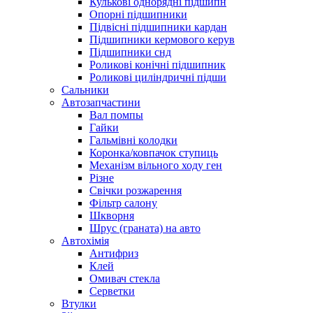
Кулькові однорядні підшипн
Опорні підшипники
Підвісні підшипники кардан
Підшипники кермового керув
Підшипники снд
Роликові конічні підшипник
Роликові циліндричні підши
Сальники
Автозапчастини
Вал помпы
Гайки
Гальмівні колодки
Коронка/ковпачок ступиць
Механізм вільного ходу ген
Різне
Свічки розжарення
Фільтр салону
Шкворня
Шрус (граната) на авто
Автохімія
Антифриз
Клей
Омивач стекла
Серветки
Втулки