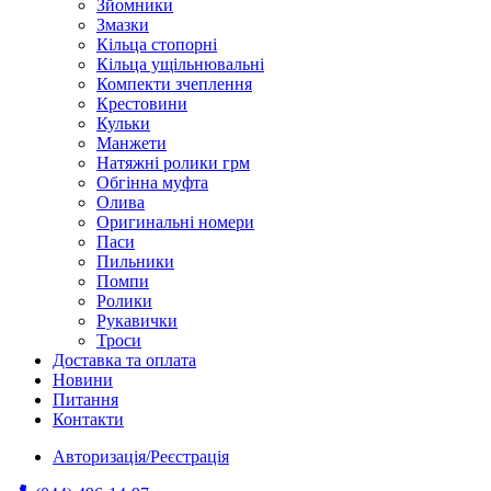
Зйомники
Змазки
Кільца стопорні
Кільца ущільнювальні
Компекти зчеплення
Крестовини
Кульки
Манжети
Натяжні ролики грм
Обгінна муфта
Олива
Оригинальні номери
Паси
Пильники
Помпи
Ролики
Рукавички
Троси
Доставка та оплата
Новини
Питання
Контакти
Авторизація/Реєстрація