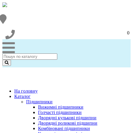
0
На головну
Каталог
Підшипники
Вижимні підшипники
Голчасті підшипники
Дворядні кулькові підшипни
Дворядні роликові підшипни
Комбіновані підшипники