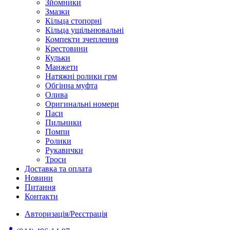
Зйомники
Змазки
Кільца стопорні
Кільца ущільнювальні
Компекти зчеплення
Крестовини
Кульки
Манжети
Натяжні ролики грм
Обгінна муфта
Олива
Оригинальні номери
Паси
Пильники
Помпи
Ролики
Рукавички
Троси
Доставка та оплата
Новини
Питання
Контакти
Авторизація/Реєстрація