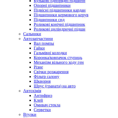
Кулькові однорядні підшипн
Опорні підшипники
Підвісні підшипники кардан
Підшипники кермового керув
Підшипники снд
Роликові конічні підшипник
Роликові циліндричні підши
Сальники
Автозапчастини
Вал помпы
Гайки
Гальмівні колодки
Коронка/ковпачок ступиць
Механізм вільного ходу ген
Різне
Свічки розжарення
Фільтр салону
Шкворня
Шрус (граната) на авто
Автохімія
Антифриз
Клей
Омивач стекла
Серветки
Втулки