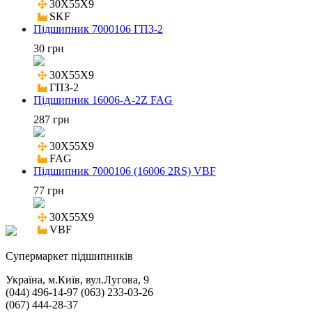
30X55X9

SKF
Підшипник 7000106 ГПЗ-2
30 грн
30X55X9

ГПЗ-2
Підшипник 16006-A-2Z FAG
287 грн
30X55X9

FAG
Підшипник 7000106 (16006 2RS) VBF
77 грн
30X55X9

VBF
Cупермаркет підшипників
Україна, м.Київ, вул.Лугова, 9
(044) 496-14-97 (063) 233-03-26
(067) 444-28-37