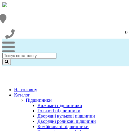
0
На головну
Каталог
Підшипники
Вижимні підшипники
Голчасті підшипники
Дворядні кулькові підшипни
Дворядні роликові підшипни
Комбіновані підшипники