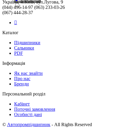
Україна, м.Київ, вул.Лугова, 9
(044) 496-14-97 (063) 233-03-26
(067) 444-28-37
Каталог
Підшипники
Сальники
PDF
Інформація
Як нас знайти
Про нас
Бренди
Персональний розділ
Кабінет
Поточні замовлення
Особисті дані
©
Автопромпідшипник
- All Rights Reserved