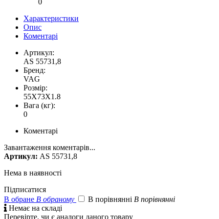
0
Характеристики
Опис
Коментарі
Артикул:
AS 55731,8
Бренд:
VAG
Розмір:
55X73X1.8
Вага (кг):
0
Коментарі
Завантаження коментарів...
Артикул:
AS 55731,8
Нема в наявності
Підписатися
В обране
В обраному
В порівнянні
В порівнянні

Немає на складі
Перевірте, чи є аналоги даного товару