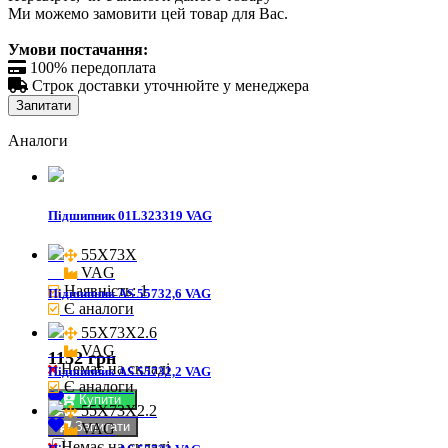
Ми можемо замовити цей товар для Вас.
Умови постачання:

100% передоплата

Строк доставки уточнюйте у менеджера
Запитати
Аналоги
Підшипник 01L323319 VAG
55X73X

VAG
Наявність: 1
Підшипник AS 55732,6 VAG
Є аналоги
55X73X2.6

VAG
1152 грн
Немає на складі
Підшипник AS 55732,2 VAG
Є аналоги
Купити
55X73X2.2

Запитати
VAG
Немає на складі