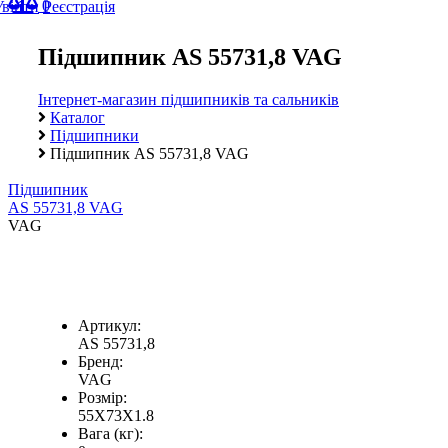
0
Увійти
Реєстрація
Підшипник AS 55731,8 VAG
Інтернет-магазин підшипників та сальників
Каталог
Підшипники
Підшипник AS 55731,8 VAG
Підшипник
AS 55731,8 VAG
VAG
Артикул:
AS 55731,8
Бренд:
VAG
Розмір:
55X73X1.8
Вага (кг):