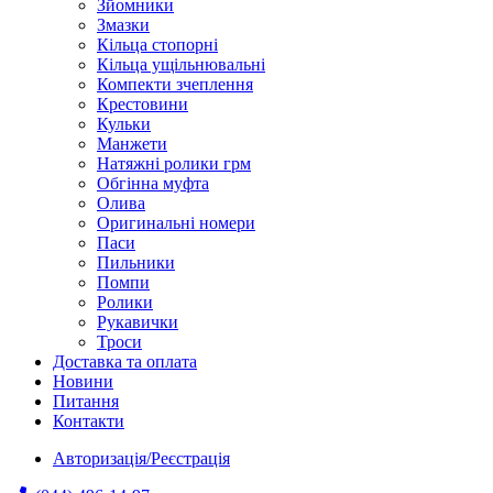
Зйомники
Змазки
Кільца стопорні
Кільца ущільнювальні
Компекти зчеплення
Крестовини
Кульки
Манжети
Натяжні ролики грм
Обгінна муфта
Олива
Оригинальні номери
Паси
Пильники
Помпи
Ролики
Рукавички
Троси
Доставка та оплата
Новини
Питання
Контакти
Авторизація/Реєстрація