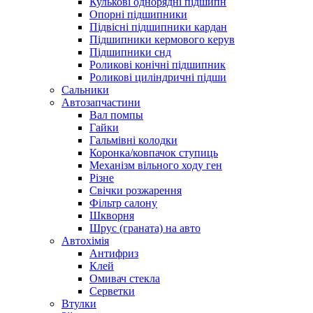
Кулькові однорядні підшипн
Опорні підшипники
Підвісні підшипники кардан
Підшипники кермового керув
Підшипники снд
Роликові конічні підшипник
Роликові циліндричні підши
Сальники
Автозапчастини
Вал помпы
Гайки
Гальмівні колодки
Коронка/ковпачок ступиць
Механізм вільного ходу ген
Різне
Свічки розжарення
Фільтр салону
Шкворня
Шрус (граната) на авто
Автохімія
Антифриз
Клей
Омивач стекла
Серветки
Втулки