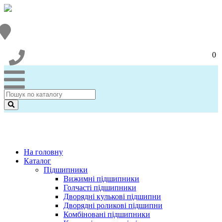
0
На головну
Каталог
Підшипники
Вижимні підшипники
Голчасті підшипники
Дворядні кулькові підшипни
Дворядні роликові підшипни
Комбіновані підшипники