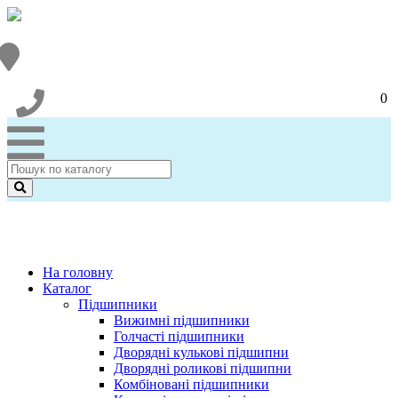
0
На головну
Каталог
Підшипники
Вижимні підшипники
Голчасті підшипники
Дворядні кулькові підшипни
Дворядні роликові підшипни
Комбіновані підшипники