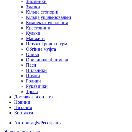
Зйомники
Змазки
Кільца стопорні
Кільца ущільнювальні
Компекти зчеплення
Крестовини
Кульки
Манжети
Натяжні ролики грм
Обгінна муфта
Олива
Оригинальні номери
Паси
Пильники
Помпи
Ролики
Рукавички
Троси
Доставка та оплата
Новини
Питання
Контакти
Авторизація/Реєстрація