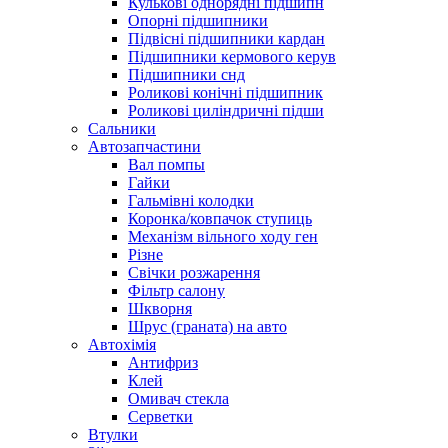
Кулькові однорядні підшипн
Опорні підшипники
Підвісні підшипники кардан
Підшипники кермового керув
Підшипники снд
Роликові конічні підшипник
Роликові циліндричні підши
Сальники
Автозапчастини
Вал помпы
Гайки
Гальмівні колодки
Коронка/ковпачок ступиць
Механізм вільного ходу ген
Різне
Свічки розжарення
Фільтр салону
Шкворня
Шрус (граната) на авто
Автохімія
Антифриз
Клей
Омивач стекла
Серветки
Втулки