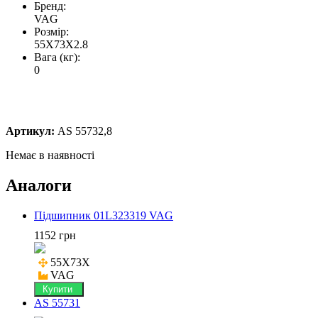
Бренд:
VAG
Розмір:
55X73X2.8
Вага (кг):
0
Артикул:
AS 55732,8
Немає в наявності
Аналоги
Підшипник 01L323319 VAG
1152 грн
55X73X

VAG
Купити
AS 55731