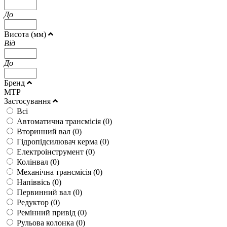
До
Висота (мм)
Від
До
Бренд
MTP
Застосування
Всі
Автоматична трансмісія (
0
)
Вторинний вал (
0
)
Гідропідсилювач керма (
0
)
Електроінструмент (
0
)
Колінвал (
0
)
Механічна трансмісія (
0
)
Напіввісь (
0
)
Первинний вал (
0
)
Редуктор (
0
)
Ремінний привід (
0
)
Рульова колонка (
0
)