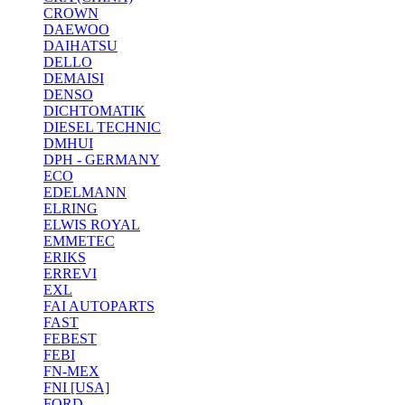
CROWN
DAEWOO
DAIHATSU
DELLO
DEMAISI
DENSO
DICHTOMATIK
DIESEL TECHNIC
DMHUI
DPH - GERMANY
ECO
EDELMANN
ELRING
ELWIS ROYAL
EMMETEC
ERIKS
ERREVI
EXL
FAI AUTOPARTS
FAST
FEBEST
FEBI
FN-MEX
FNI [USA]
FORD