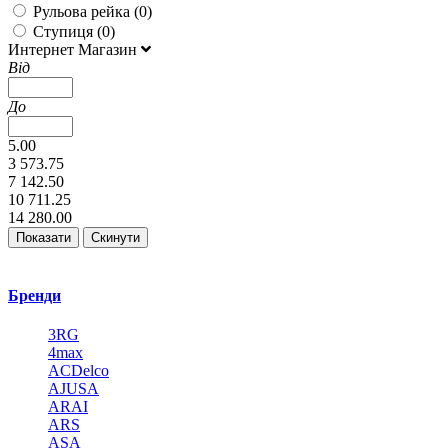
Рульова рейка (
0
)
Ступиця (
0
)
Интернет Магазин
Від
До
5.00
3 573.75
7 142.50
10 711.25
14 280.00
Бренди
3RG
4max
ACDelco
AJUSA
ARAI
ARS
ASA