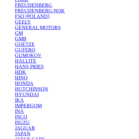
FREUDENBERG
FREUDENBERG-NOK
FSO [POLAND]
GEELY
GENERAL MOTORS
GM
GMB
GOETZE
GUFERO
GUMOKOV
HALLITE
HANS PRIES
HDK
HINO
HONDA
HUTCHINSON
HYUNDAI
IKA
IMPERGOM
INA
INCO
ISUZU
JAGUAR
JAPAN