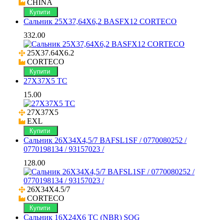
CHINA
Купити
Сальник 25X37,64X6,2 BASFX12 CORTECO
332.00
25X37.64X6.2

CORTECO
Купити
27X37X5 TC
15.00
27X37X5

EXL
Купити
Сальник 26X34X4,5/7 BAFSL1SF / 0770080252 /
0770198134 / 93157023 /
128.00
26X34X4.5/7

CORTECO
Купити
Сальник 16X24X6 TC (NBR) SOG