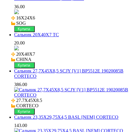
36.00
16X24X6

SOG
Купити
Сальник 20X40X7 TC
20.00
20X40X7

CHINA
Купити
Сальник 27,7X45X8,5 SCJY [V1] BP5512E 19020085B
CORTECO
386.00
27.7X45X8.5

CORTECO
Купити
Сальник 23,35X29,75X4,5 BASL [NEM] CORTECO
143.00