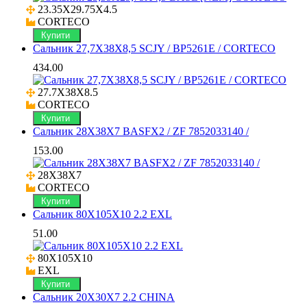
23.35X29.75X4.5

CORTECO
Купити
Сальник 27,7X38X8,5 SCJY / BP5261E / CORTECO
434.00
27.7X38X8.5

CORTECO
Купити
Сальник 28X38X7 BASFX2 / ZF 7852033140 /
153.00
28X38X7

CORTECO
Купити
Сальник 80X105X10 2.2 EXL
51.00
80X105X10

EXL
Купити
Сальник 20X30X7 2.2 CHINA