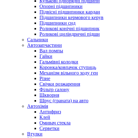
Кулькові однорядні підшипн
Опорні підшипники
Підвісні підшипники кардан
Підшипники кермового керув
Підшипники снд
Роликові конічні підшипник
Роликові циліндричні підши
Сальники
Автозапчастини
Вал помпы
Гайки
Гальмівні колодки
Коронка/ковпачок ступиць
Механізм вільного ходу ген
Різне
Свічки розжарення
Фільтр салону
Шкворня
Шрус (граната) на авто
Автохімія
Антифриз
Клей
Омивач стекла
Серветки
Втулки