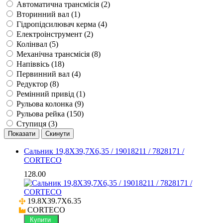
Автоматична трансмісія (
2
)
Вторинний вал (
1
)
Гідропідсилювач керма (
4
)
Електроінструмент (
2
)
Колінвал (
5
)
Механічна трансмісія (
8
)
Напіввісь (
18
)
Первинний вал (
4
)
Редуктор (
8
)
Ремінний привід (
1
)
Рульова колонка (
9
)
Рульова рейка (
150
)
Ступиця (
3
)
Сальник 19,8X39,7X6,35 / 19018211 / 7828171 /
CORTECO
128.00
19.8X39.7X6.35

CORTECO
Купити