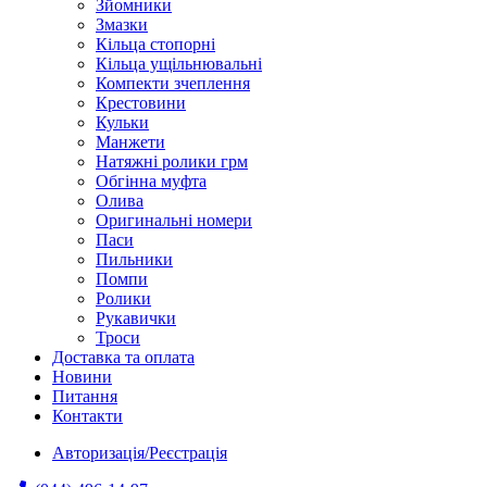
Зйомники
Змазки
Кільца стопорні
Кільца ущільнювальні
Компекти зчеплення
Крестовини
Кульки
Манжети
Натяжні ролики грм
Обгінна муфта
Олива
Оригинальні номери
Паси
Пильники
Помпи
Ролики
Рукавички
Троси
Доставка та оплата
Новини
Питання
Контакти
Авторизація/Реєстрація