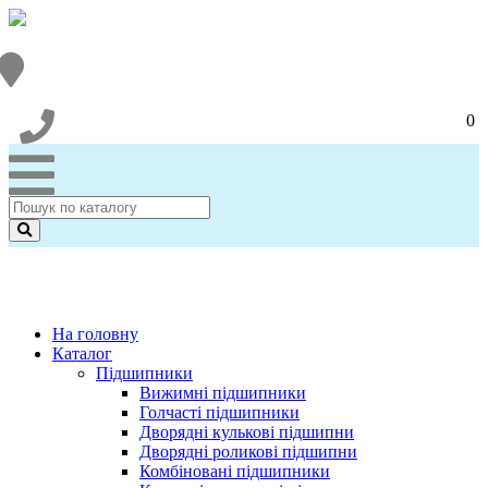
0
На головну
Каталог
Підшипники
Вижимні підшипники
Голчасті підшипники
Дворядні кулькові підшипни
Дворядні роликові підшипни
Комбіновані підшипники