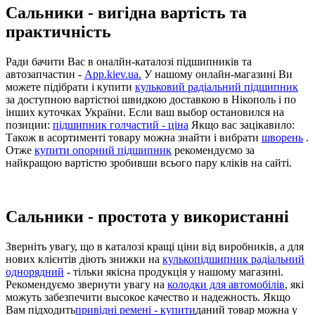
Сальники - вигідна вартість та
практичність
Ради бачити Вас в оналйн-каталозі підшипників та
автозапчастин -
App.kiev.ua.
У нашому онлайн-магазині Ви
можете підібрати і купити
кульковий радіальний підшипник
за доступною вартістюі швидкою доставкою в Нікополь і по
інших куточках України. Если ваш выбор остановился на
позиции:
підшипник голчастий - ціна
Якщо вас зацікавило:
Також в асортименті товару можна знайти і вибрати
шворень
.
Отже
купити опорний підшипник
рекомендуємо за
найкращою вартістю зробивши всього пару кліків на сайті.
Сальники - простота у використанні
Зверніть увагу, що в каталозі кращі ціни від виробників, а для
нових клієнтів діють знижки на
кулькопідшипник радіальний
однорядний
- тільки якісна продукція у нашому магазині.
Рекомендуємо звернути увагу на
колодки для автомобілів
, які
можуть забезпечити высокое качество и надежность. Якщо
Вам підходить
привідні ремені - купити
даний товар можна у