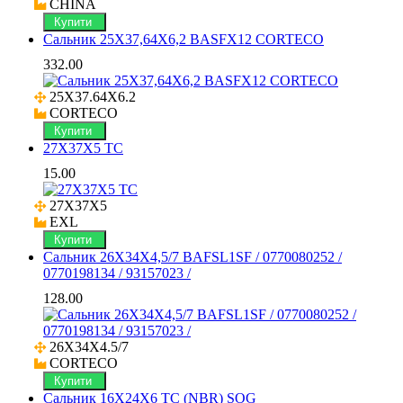
CHINA
Купити
Сальник 25X37,64X6,2 BASFX12 CORTECO
332.00
25X37.64X6.2

CORTECO
Купити
27X37X5 TC
15.00
27X37X5

EXL
Купити
Сальник 26X34X4,5/7 BAFSL1SF / 0770080252 /
0770198134 / 93157023 /
128.00
26X34X4.5/7

CORTECO
Купити
Сальник 16X24X6 TC (NBR) SOG