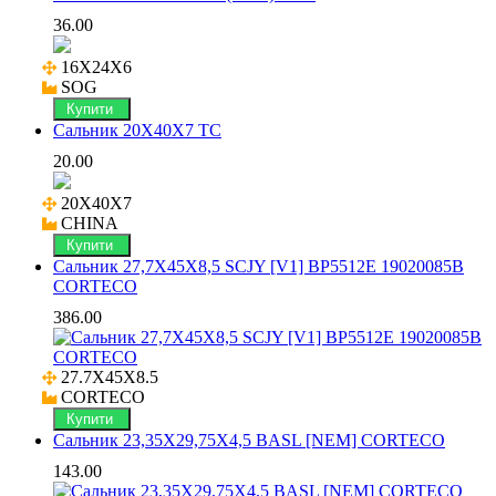
36.00
16X24X6

SOG
Купити
Сальник 20X40X7 TC
20.00
20X40X7

CHINA
Купити
Сальник 27,7X45X8,5 SCJY [V1] BP5512E 19020085B
CORTECO
386.00
27.7X45X8.5

CORTECO
Купити
Сальник 23,35X29,75X4,5 BASL [NEM] CORTECO
143.00