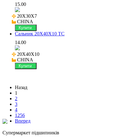
15.00
20X30X7

CHINA
Купити
Сальник 20X40X10 TC
14.00
20X40X10

CHINA
Купити
Назад
1
2
3
4
1256
Вперед
Cупермаркет підшипників