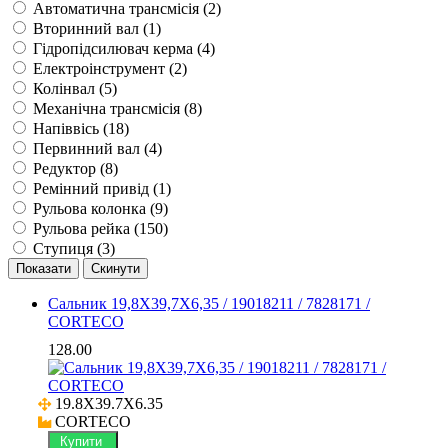
Автоматична трансмісія (
2
)
Вторинний вал (
1
)
Гідропідсилювач керма (
4
)
Електроінструмент (
2
)
Колінвал (
5
)
Механічна трансмісія (
8
)
Напіввісь (
18
)
Первинний вал (
4
)
Редуктор (
8
)
Ремінний привід (
1
)
Рульова колонка (
9
)
Рульова рейка (
150
)
Ступиця (
3
)
Сальник 19,8X39,7X6,35 / 19018211 / 7828171 /
CORTECO
128.00
19.8X39.7X6.35

CORTECO
Купити