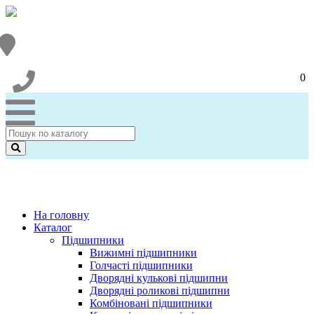
0
На головну
Каталог
Підшипники
Вижимні підшипники
Голчасті підшипники
Дворядні кулькові підшипни
Дворядні роликові підшипни
Комбіновані підшипники