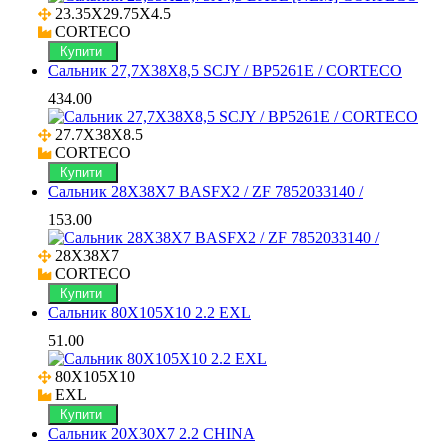
23.35X29.75X4.5

CORTECO
Купити
Сальник 27,7X38X8,5 SCJY / BP5261E / CORTECO
434.00
27.7X38X8.5

CORTECO
Купити
Сальник 28X38X7 BASFX2 / ZF 7852033140 /
153.00
28X38X7

CORTECO
Купити
Сальник 80X105X10 2.2 EXL
51.00
80X105X10

EXL
Купити
Сальник 20X30X7 2.2 CHINA