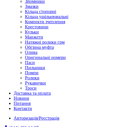
Зйомники
Змазки
Кільца стопорні
Кільца ущільнювальні
Компекти зчеплення
Крестовини
Кульки
Манжети
Натяжні ролики грм
Обгінна муфта
Олива
Оригинальні номери
Паси
Пильники
Помпи
Ролики
Рукавички
Троси
Доставка та оплата
Новини
Питання
Контакти
Авторизація/Реєстрація