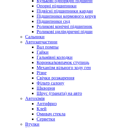
Кулькові однорядні підшипн
Опорні підшипники
Підвісні підшипники кардан
Підшипники кермового керув
Підшипники снд
Роликові конічні підшипник
Роликові циліндричні підши
Сальники
Автозапчастини
Вал помпы
Гайки
Гальмівні колодки
Коронка/ковпачок ступиць
Механізм вільного ходу ген
Різне
Свічки розжарення
Фільтр салону
Шкворня
Шрус (граната) на авто
Автохімія
Антифриз
Клей
Омивач стекла
Серветки
Втулки