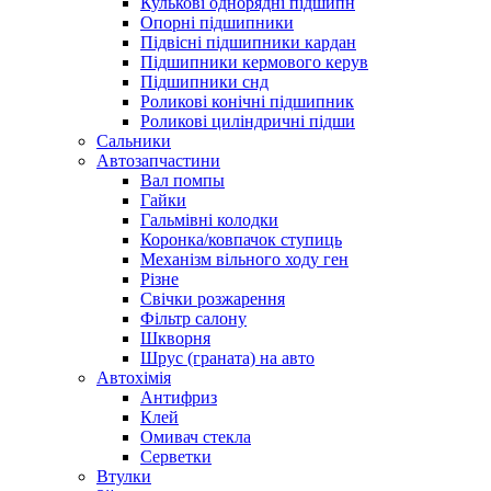
Кулькові однорядні підшипн
Опорні підшипники
Підвісні підшипники кардан
Підшипники кермового керув
Підшипники снд
Роликові конічні підшипник
Роликові циліндричні підши
Сальники
Автозапчастини
Вал помпы
Гайки
Гальмівні колодки
Коронка/ковпачок ступиць
Механізм вільного ходу ген
Різне
Свічки розжарення
Фільтр салону
Шкворня
Шрус (граната) на авто
Автохімія
Антифриз
Клей
Омивач стекла
Серветки
Втулки