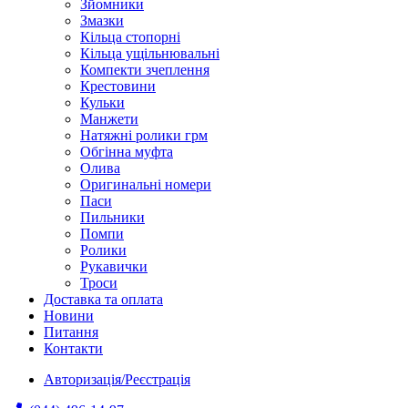
Зйомники
Змазки
Кільца стопорні
Кільца ущільнювальні
Компекти зчеплення
Крестовини
Кульки
Манжети
Натяжні ролики грм
Обгінна муфта
Олива
Оригинальні номери
Паси
Пильники
Помпи
Ролики
Рукавички
Троси
Доставка та оплата
Новини
Питання
Контакти
Авторизація/Реєстрація