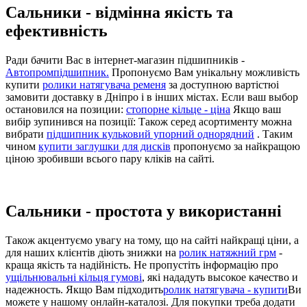
Сальники - відмінна якість та
ефективність
Ради бачити Вас в інтернет-магазин підшипників -
Автопромпідшипник.
Пропонуємо Вам унікальну можливість
купити
ролики натягувача ременя
за доступною вартістюі
замовити доставку в Дніпро і в інших містах. Если ваш выбор
остановился на позиции:
стопорне кільце - ціна
Якщо ваш
вибір зупинився на позиції: Також серед асортименту можна
вибрати
підшипник кульковий упорний однорядний
. Таким
чином
купити заглушки для дисків
пропонуємо за найкращою
ціною зробивши всього пару кліків на сайті.
Сальники - простота у використанні
Також акцентуємо увагу на тому, що на сайті найкращі ціни, а
для наших клієнтів діють знижки на
ролик натяжний грм
-
краща якість та надійність. Не пропустіть інформацію про
ущільнювальні кільця гумові
, які нададуть высокое качество и
надежность. Якщо Вам підходить
ролик натягувача - купити
Ви
можете у нашому онлайн-каталозі. Для покупки треба додати