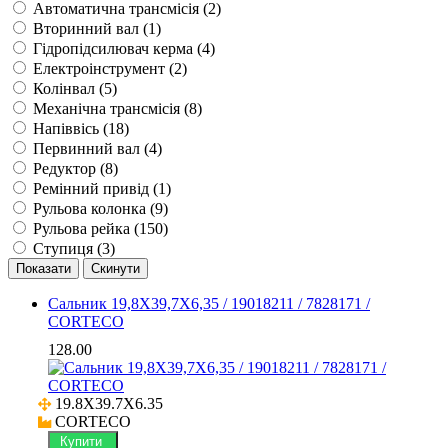
Автоматична трансмісія (
2
)
Вторинний вал (
1
)
Гідропідсилювач керма (
4
)
Електроінструмент (
2
)
Колінвал (
5
)
Механічна трансмісія (
8
)
Напіввісь (
18
)
Первинний вал (
4
)
Редуктор (
8
)
Ремінний привід (
1
)
Рульова колонка (
9
)
Рульова рейка (
150
)
Ступиця (
3
)
Сальник 19,8X39,7X6,35 / 19018211 / 7828171 /
CORTECO
128.00
19.8X39.7X6.35

CORTECO
Купити