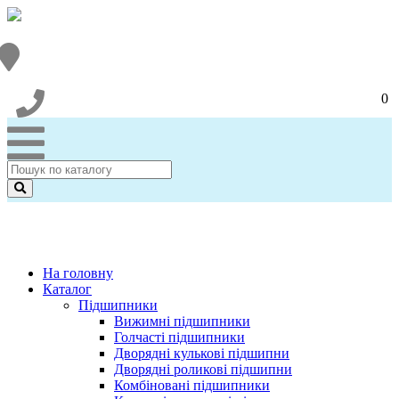
0
На головну
Каталог
Підшипники
Вижимні підшипники
Голчасті підшипники
Дворядні кулькові підшипни
Дворядні роликові підшипни
Комбіновані підшипники