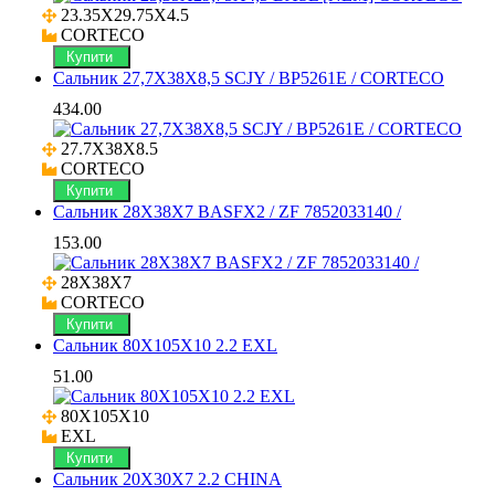
23.35X29.75X4.5

CORTECO
Купити
Сальник 27,7X38X8,5 SCJY / BP5261E / CORTECO
434.00
27.7X38X8.5

CORTECO
Купити
Сальник 28X38X7 BASFX2 / ZF 7852033140 /
153.00
28X38X7

CORTECO
Купити
Сальник 80X105X10 2.2 EXL
51.00
80X105X10

EXL
Купити
Сальник 20X30X7 2.2 CHINA