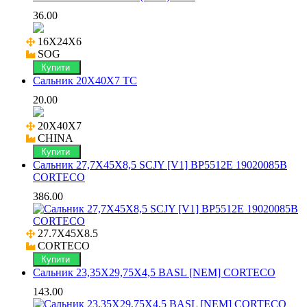
36.00
16X24X6

SOG
Купити
Сальник 20X40X7 TC
20.00
20X40X7

CHINA
Купити
Сальник 27,7X45X8,5 SCJY [V1] BP5512E 19020085B
CORTECO
386.00
27.7X45X8.5

CORTECO
Купити
Сальник 23,35X29,75X4,5 BASL [NEM] CORTECO
143.00