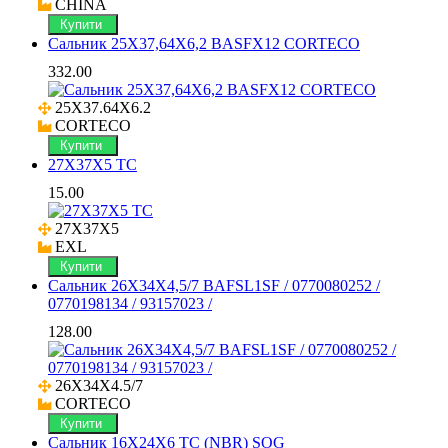
CHINA
Купити
Сальник 25X37,64X6,2 BASFX12 CORTECO
332.00
25X37.64X6.2

CORTECO
Купити
27X37X5 TC
15.00
27X37X5

EXL
Купити
Сальник 26X34X4,5/7 BAFSL1SF / 0770080252 /
0770198134 / 93157023 /
128.00
26X34X4.5/7

CORTECO
Купити
Сальник 16X24X6 TC (NBR) SOG